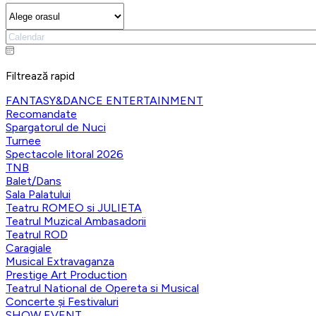
Filtrează rapid
FANTASY&DANCE ENTERTAINMENT
Recomandate
Spargatorul de Nuci
Turnee
Spectacole litoral 2026
TNB
Balet/Dans
Sala Palatului
Teatru ROMEO si JULIETA
Teatrul Muzical Ambasadorii
Teatrul ROD
Caragiale
Musical Extravaganza
Prestige Art Production
Teatrul National de Opereta si Musical
Concerte și Festivaluri
SHOW EVENT