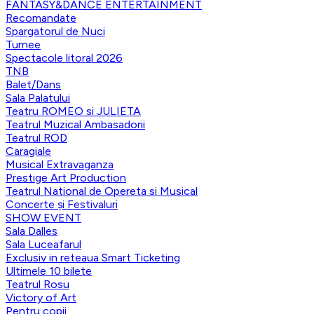
FANTASY&DANCE ENTERTAINMENT
Recomandate
Spargatorul de Nuci
Turnee
Spectacole litoral 2026
TNB
Balet/Dans
Sala Palatului
Teatru ROMEO si JULIETA
Teatrul Muzical Ambasadorii
Teatrul ROD
Caragiale
Musical Extravaganza
Prestige Art Production
Teatrul National de Opereta si Musical
Concerte și Festivaluri
SHOW EVENT
Sala Dalles
Sala Luceafarul
Exclusiv in reteaua Smart Ticketing
Ultimele 10 bilete
Teatrul Rosu
Victory of Art
Pentru copii