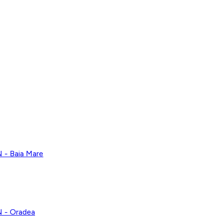
 Baia Mare
- Oradea