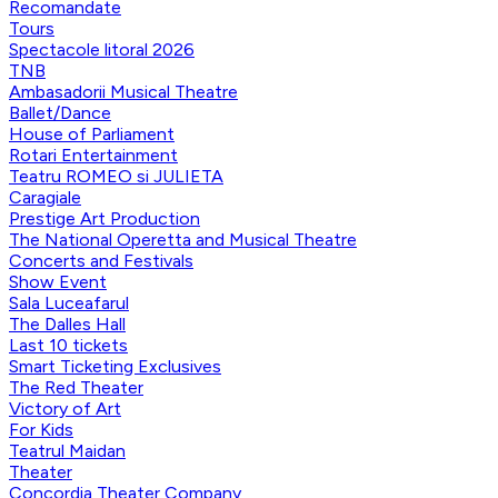
Recomandate
Tours
Spectacole litoral 2026
TNB
Ambasadorii Musical Theatre
Ballet/Dance
House of Parliament
Rotari Entertainment
Teatru ROMEO si JULIETA
Caragiale
Prestige Art Production
The National Operetta and Musical Theatre
Concerts and Festivals
Show Event
Sala Luceafarul
The Dalles Hall
Last 10 tickets
Smart Ticketing Exclusives
The Red Theater
Victory of Art
For Kids
Teatrul Maidan
Theater
Concordia Theater Company