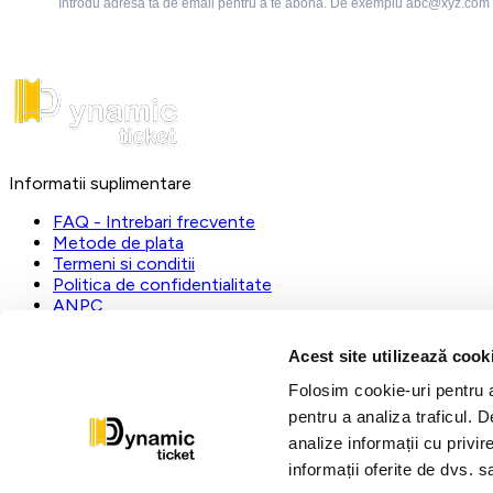
Introdu adresa ta de email pentru a te abona. De exemplu abc@xyz.com
Informatii suplimentare
FAQ - Intrebari frecvente
Metode de plata
Termeni si conditii
Politica de confidentialitate
ANPC
DynamicTicket
Acest site utilizează cook
Registrul Comertului:
J23/1019/2023
Folosim cookie-uri pentru a 
CUI:
31112535
pentru a analiza traficul. 
L-V:
09:00 - 17:00
analize informații cu privir
dynamic@ticketstore.ro
informații oferite de dvs. sa
Urmariti-ne pe