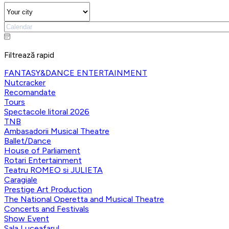
Filtrează rapid
FANTASY&DANCE ENTERTAINMENT
Nutcracker
Recomandate
Tours
Spectacole litoral 2026
TNB
Ambasadorii Musical Theatre
Ballet/Dance
House of Parliament
Rotari Entertainment
Teatru ROMEO si JULIETA
Caragiale
Prestige Art Production
The National Operetta and Musical Theatre
Concerts and Festivals
Show Event
Sala Luceafarul