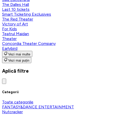
The Dalles Hall
Last 10 tickets
Smart Ticketing Exclusives
The Red Theater
Victory of Art
For Kids
Teatrul Maidan
Theater
Concordia Theater Company
Earlybird
Vezi mai multe
Vezi mai puțin
Aplică filtre
Categorii
Toate categoriile
FANTASY&DANCE ENTERTAINMENT
Nutcracker