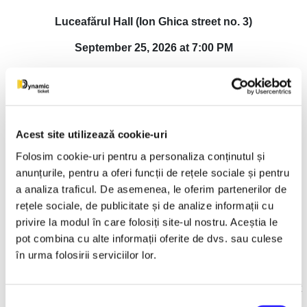
Luceafărul Hall (Ion Ghica street no. 3)
September 25, 2026 at 7:00 PM
"The Man Who Saw Death", by Victor Eftimiu
What happens when death becomes a joke, and life a
challenge?
Acest site utilizează cookie-uri
Have you ever wondered what you would do if you had a
Folosim cookie-uri pentru a personaliza conținutul și
second chance at life? In a perfect blend of comedy, drama,
anunțurile, pentru a oferi funcții de rețele sociale și pentru
and irony, Victor Eftimiu takes us on a fascinating story about
a analiza traficul. De asemenea, le oferim partenerilor de
identity, truth, and the fight for honor.
rețele sociale, de publicitate și de analize informații cu
An ordinary man finds himself face to face with his own life –
privire la modul în care folosiți site-ul nostru. Aceștia le
but seen through the eyes of those around him. What does
pot combina cu alte informații oferite de dvs. sau culese
he learn? What does he decide? What secrets come to light?
în urma folosirii serviciilor lor.
With subtle humor and unexpected situations, “The Man Who
Saw Death” explores profound yet current themes in the most
Selecția
captivating way possible.