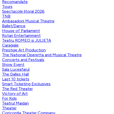
Recomandate
Tours
Spectacole litoral 2026
TNB
Ambasadorii Musical Theatre
Ballet/Dance
House of Parliament
Rotari Entertainment
Teatru ROMEO si JULIETA
Caragiale
Prestige Art Production
The National Operetta and Musical Theatre
Concerts and Festivals
Show Event
Sala Luceafarul
The Dalles Hall
Last 10 tickets
Smart Ticketing Exclusives
The Red Theater
Victory of Art
For Kids
Teatrul Maidan
Theater
Concordia Theater Company