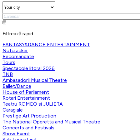
Filtrează rapid
FANTASY&DANCE ENTERTAINMENT
Nutcracker
Recomandate
Tours
Spectacole litoral 2026
TNB
Ambasadorii Musical Theatre
Ballet/Dance
House of Parliament
Rotari Entertainment
Teatru ROMEO si JULIETA
Caragiale
Prestige Art Production
The National Operetta and Musical Theatre
Concerts and Festivals
Show Event
Sala Luceafarul