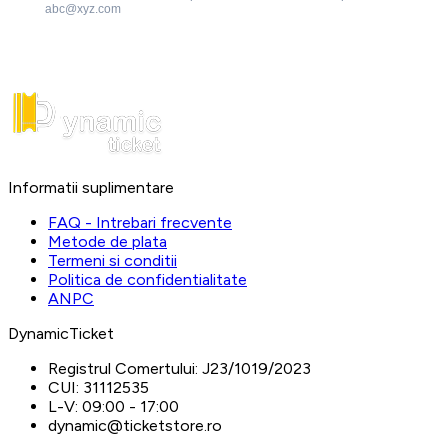
abc@xyz.com
Informatii suplimentare
FAQ - Intrebari frecvente
Metode de plata
Termeni si conditii
Politica de confidentialitate
ANPC
DynamicTicket
Registrul Comertului:
J23/1019/2023
CUI:
31112535
L-V:
09:00 - 17:00
dynamic@ticketstore.ro