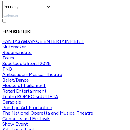
Filtrează rapid
FANTASY&DANCE ENTERTAINMENT
Nutcracker
Recomandate
Tours
Spectacole litoral 2026
TNB
Ambasadorii Musical Theatre
Ballet/Dance
House of Parliament
Rotari Entertainment
Teatru ROMEO si JULIETA
Caragiale
Prestige Art Production
The National Operetta and Musical Theatre
Concerts and Festivals
Show Event
Sala Luceafarul