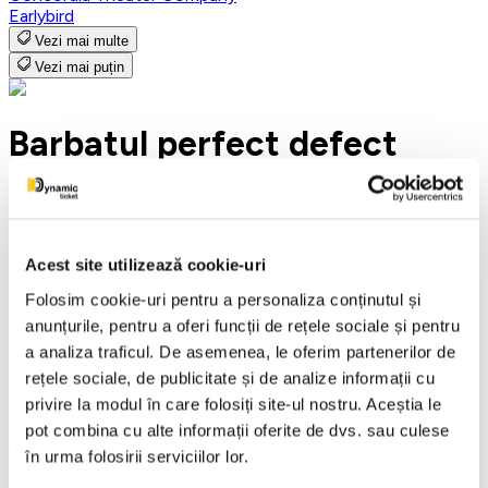
Earlybird
Vezi mai multe
Vezi mai puțin
Barbatul perfect defect
15 August 2026
ora 16:30
Acest site utilizează cookie-uri
Teatrul Rosu - Str. Baratiei 31, Bucuresti
Folosim cookie-uri pentru a personaliza conținutul și
Detalii eveniment
anunțurile, pentru a oferi funcții de rețele sociale și pentru
a analiza traficul. De asemenea, le oferim partenerilor de
The Imperfect Perfect Man
rețele sociale, de publicitate și de analize informații cu
The Red Theatre - Baratiei Street No.31
privire la modul în care folosiți site-ul nostru. Aceștia le
August 15, 2026 at 4:30 PM
pot combina cu alte informații oferite de dvs. sau culese
în urma folosirii serviciilor lor.
We, women, desperately seek the ideal man. We learned
from our mother, from our grandmother, from the radio, from