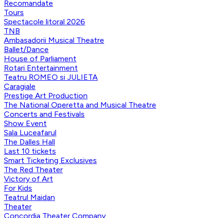
Recomandate
Tours
Spectacole litoral 2026
TNB
Ambasadorii Musical Theatre
Ballet/Dance
House of Parliament
Rotari Entertainment
Teatru ROMEO si JULIETA
Caragiale
Prestige Art Production
The National Operetta and Musical Theatre
Concerts and Festivals
Show Event
Sala Luceafarul
The Dalles Hall
Last 10 tickets
Smart Ticketing Exclusives
The Red Theater
Victory of Art
For Kids
Teatrul Maidan
Theater
Concordia Theater Company