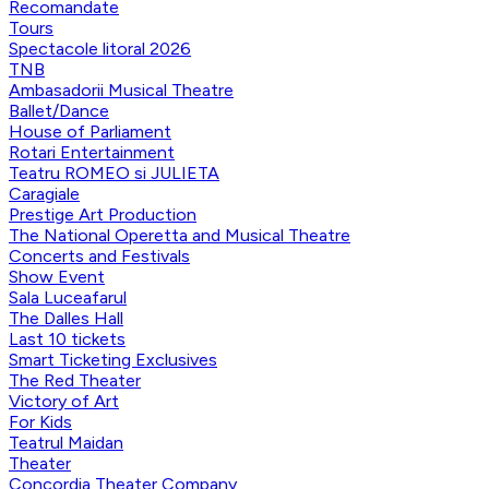
Recomandate
Tours
Spectacole litoral 2026
TNB
Ambasadorii Musical Theatre
Ballet/Dance
House of Parliament
Rotari Entertainment
Teatru ROMEO si JULIETA
Caragiale
Prestige Art Production
The National Operetta and Musical Theatre
Concerts and Festivals
Show Event
Sala Luceafarul
The Dalles Hall
Last 10 tickets
Smart Ticketing Exclusives
The Red Theater
Victory of Art
For Kids
Teatrul Maidan
Theater
Concordia Theater Company