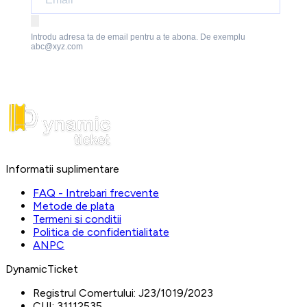
Introdu adresa ta de email pentru a te abona. De exemplu
abc@xyz.com
Informatii suplimentare
FAQ - Intrebari frecvente
Metode de plata
Termeni si conditii
Politica de confidentialitate
ANPC
DynamicTicket
Registrul Comertului:
J23/1019/2023
CUI:
31112535