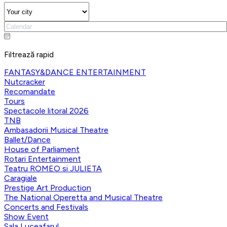
Filtrează rapid
FANTASY&DANCE ENTERTAINMENT
Nutcracker
Recomandate
Tours
Spectacole litoral 2026
TNB
Ambasadorii Musical Theatre
Ballet/Dance
House of Parliament
Rotari Entertainment
Teatru ROMEO si JULIETA
Caragiale
Prestige Art Production
The National Operetta and Musical Theatre
Concerts and Festivals
Show Event
Sala Luceafarul