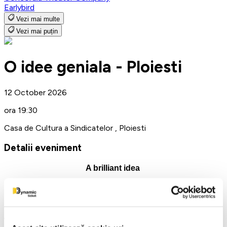
Earlybird
Vezi mai multe
Vezi mai puțin
O idee geniala - Ploiesti
12 October 2026
ora 19:30
Casa de Cultura a Sindicatelor , Ploiesti
Detalii eveniment
A brilliant idea
Ploiesti Trade Union Culture House
October 12, 2026 at 7:30 PM
What happens when jealousy gets out of control and enters