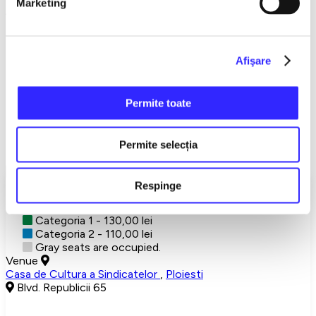
Marketing
An irresistible comedy, with savory lines and explosive
situations.
Don't miss a theater evening you'll be talking about long after.
Afişare
→→→
NATIONAL
TOUR←←←
Permite toate
Detalii eveniment
Permite selecția
A brilliant idea
Show More
Choose your seats
Respinge
Categoria 1 - 130,00 lei
Categoria 2 - 110,00 lei
Gray seats are occupied.
Venue
Casa de Cultura a Sindicatelor
,
Ploiesti
Blvd. Republicii 65