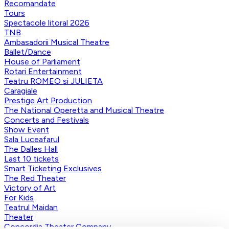
Recomandate
Tours
Spectacole litoral 2026
TNB
Ambasadorii Musical Theatre
Ballet/Dance
House of Parliament
Rotari Entertainment
Teatru ROMEO si JULIETA
Caragiale
Prestige Art Production
The National Operetta and Musical Theatre
Concerts and Festivals
Show Event
Sala Luceafarul
The Dalles Hall
Last 10 tickets
Smart Ticketing Exclusives
The Red Theater
Victory of Art
For Kids
Teatrul Maidan
Theater
Concordia Theater Company