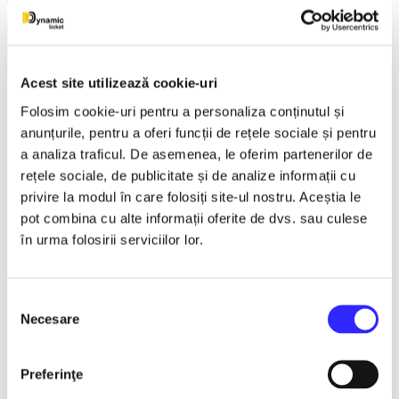
Earlybird
Vezi mai multe
Vezi mai puțin
Acest site utilizează cookie-uri
Comedie la MAXIM - Romica
Folosim cookie-uri pentru a personaliza conținutul și
anunțurile, pentru a oferi funcții de rețele sociale și pentru
Tociu si Cornel Palade -
a analiza traficul. De asemenea, le oferim partenerilor de
rețele sociale, de publicitate și de analize informații cu
Timisoara
privire la modul în care folosiți site-ul nostru. Aceștia le
pot combina cu alte informații oferite de dvs. sau culese
28 October 2026
în urma folosirii serviciilor lor.
ora 19:00
Sala Capitol - Timisoara, Timisoara
Selecția
Necesare
consimțământului
Timisoara
Detalii eveniment
Preferinţe
Timisoara