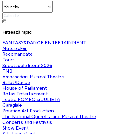
Filtrează rapid
FANTASY&DANCE ENTERTAINMENT
Nutcracker
Recomandate
Tours
Spectacole litoral 2026
TNB
Ambasadorii Musical Theatre
Ballet/Dance
House of Parliament
Rotari Entertainment
Teatru ROMEO si JULIETA
Caragiale
Prestige Art Production
The National Operetta and Musical Theatre
Concerts and Festivals
Show Event
Sala Luceafarul