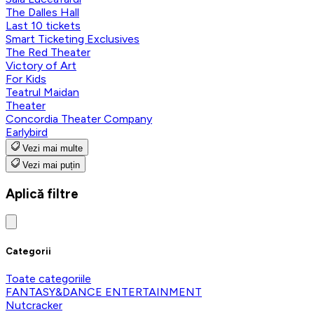
The Dalles Hall
Last 10 tickets
Smart Ticketing Exclusives
The Red Theater
Victory of Art
For Kids
Teatrul Maidan
Theater
Concordia Theater Company
Earlybird
Vezi mai multe
Vezi mai puțin
Aplică filtre
Categorii
Toate categoriile
FANTASY&DANCE ENTERTAINMENT
Nutcracker