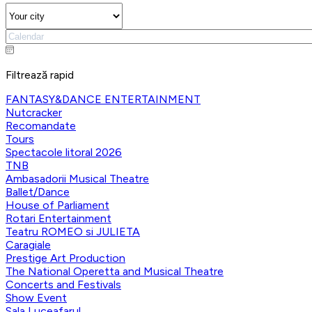
Filtrează rapid
FANTASY&DANCE ENTERTAINMENT
Nutcracker
Recomandate
Tours
Spectacole litoral 2026
TNB
Ambasadorii Musical Theatre
Ballet/Dance
House of Parliament
Rotari Entertainment
Teatru ROMEO si JULIETA
Caragiale
Prestige Art Production
The National Operetta and Musical Theatre
Concerts and Festivals
Show Event
Sala Luceafarul