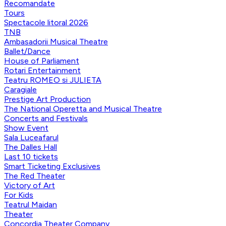
Recomandate
Tours
Spectacole litoral 2026
TNB
Ambasadorii Musical Theatre
Ballet/Dance
House of Parliament
Rotari Entertainment
Teatru ROMEO si JULIETA
Caragiale
Prestige Art Production
The National Operetta and Musical Theatre
Concerts and Festivals
Show Event
Sala Luceafarul
The Dalles Hall
Last 10 tickets
Smart Ticketing Exclusives
The Red Theater
Victory of Art
For Kids
Teatrul Maidan
Theater
Concordia Theater Company