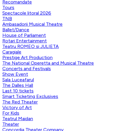
Recomandate
Tours
Spectacole litoral 2026
TNB
Ambasadorii Musical Theatre
Ballet/Dance
House of Parliament
Rotari Entertainment
Teatru ROMEO si JULIETA
Caragiale
Prestige Art Production
The National Operetta and Musical Theatre
Concerts and Festivals
Show Event
Sala Luceafarul
The Dalles Hall
Last 10 tickets
Smart Ticketing Exclusives
The Red Theater
Victory of Art
For Kids
Teatrul Maidan
Theater
Concordia Theater Company