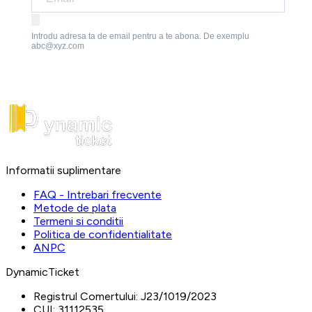
Introdu adresa ta de email pentru a te abona. De exemplu
abc@xyz.com
Informatii suplimentare
FAQ - Intrebari frecvente
Metode de plata
Termeni si conditii
Politica de confidentialitate
ANPC
DynamicTicket
Registrul Comertului:
J23/1019/2023
CUI:
31112535