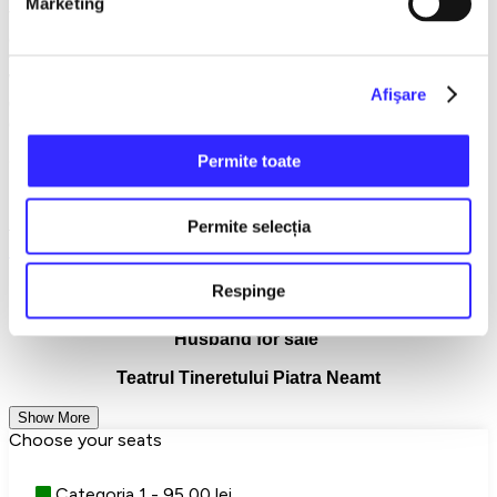
Marketing
The subject treats originally and piquantly, the eternal theme
of the conjugal trio, in three acts with multiple and intense
twists.
With or without the consent of those involved, the only
Afişare
guarantee offered is an evening full of humor and cascades
of laughter!
Permite toate
Get ready for an experience that will surely change your
perception of marriage and...Romanian underground theater!
RECOMMENDED AGE: 12+
Permite selecția
Piatra Neamt
Teatru
Teatrul ROD
Respinge
Detalii eveniment
Husband for sale
Teatrul Tineretului Piatra Neamt
Show More
Choose your seats
Categoria 1 - 95,00 lei