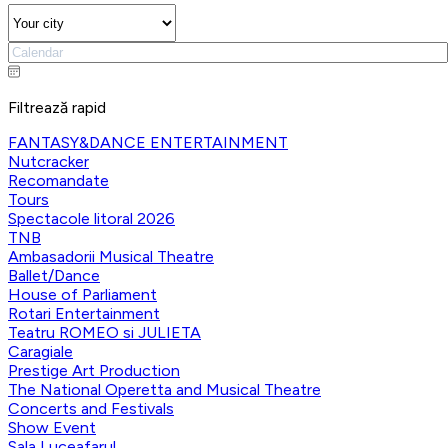
Filtrează rapid
FANTASY&DANCE ENTERTAINMENT
Nutcracker
Recomandate
Tours
Spectacole litoral 2026
TNB
Ambasadorii Musical Theatre
Ballet/Dance
House of Parliament
Rotari Entertainment
Teatru ROMEO si JULIETA
Caragiale
Prestige Art Production
The National Operetta and Musical Theatre
Concerts and Festivals
Show Event
Sala Luceafarul