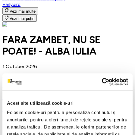
Earlybird
Vezi mai multe
Vezi mai puțin
FARA ZAMBET, NU SE
POATE! - ALBA IULIA
1 October 2026
ora 19:00
Casa de Cultura a Sindicatelor , Alba-Iulia
Alba Iulia
Acest site utilizează cookie-uri
Concerte
Teatru
Folosim cookie-uri pentru a personaliza conținutul și
anunțurile, pentru a oferi funcții de rețele sociale și pentru
Detalii eveniment
a analiza traficul. De asemenea, le oferim partenerilor de
WITHOUT A SMILE, IT'S NOT POSSIBLE!
rețele sociale, de publicitate și de analize informații cu