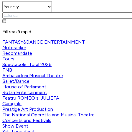
Filtrează rapid
FANTASY&DANCE ENTERTAINMENT
Nutcracker
Recomandate
Tours
Spectacole litoral 2026
TNB
Ambasadorii Musical Theatre
Ballet/Dance
House of Parliament
Rotari Entertainment
Teatru ROMEO si JULIETA
Caragiale
Prestige Art Production
The National Operetta and Musical Theatre
Concerts and Festivals
Show Event
Sala Luceafarul