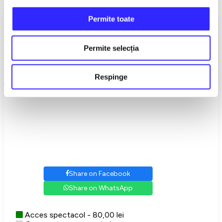
Show More
Permite toate
Choose your seats
Acces spectacol - 80,00 lei
Permite selecția
Gray seats are occupied.
Venue
Casa de Cultura a Sindicatelor
,
Alba-Iulia
Respinge
Strada Mihai Viteazul Nr.31
Share on Facebook
Share on WhatsApp
Acces spectacol - 80,00 lei