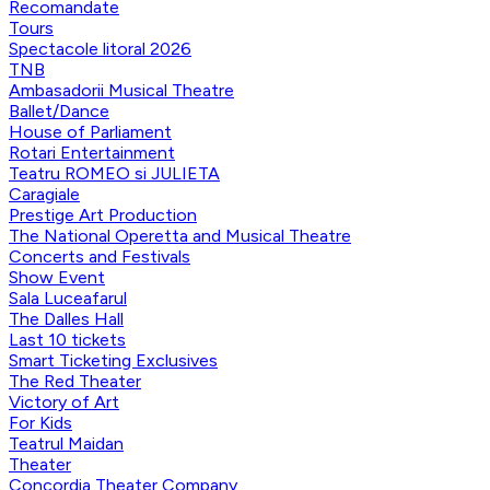
Recomandate
Tours
Spectacole litoral 2026
TNB
Ambasadorii Musical Theatre
Ballet/Dance
House of Parliament
Rotari Entertainment
Teatru ROMEO si JULIETA
Caragiale
Prestige Art Production
The National Operetta and Musical Theatre
Concerts and Festivals
Show Event
Sala Luceafarul
The Dalles Hall
Last 10 tickets
Smart Ticketing Exclusives
The Red Theater
Victory of Art
For Kids
Teatrul Maidan
Theater
Concordia Theater Company