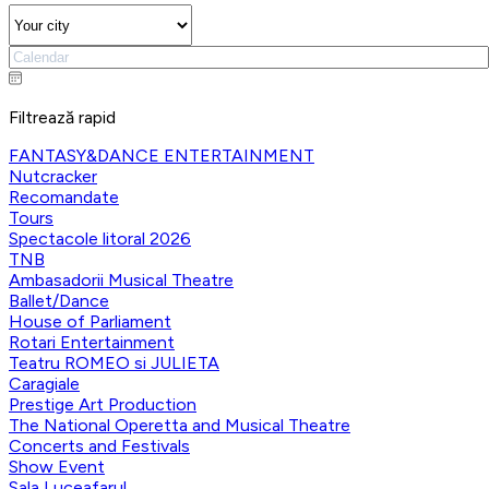
Filtrează rapid
FANTASY&DANCE ENTERTAINMENT
Nutcracker
Recomandate
Tours
Spectacole litoral 2026
TNB
Ambasadorii Musical Theatre
Ballet/Dance
House of Parliament
Rotari Entertainment
Teatru ROMEO si JULIETA
Caragiale
Prestige Art Production
The National Operetta and Musical Theatre
Concerts and Festivals
Show Event
Sala Luceafarul