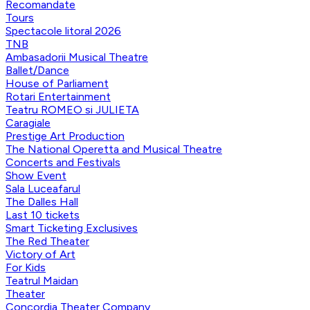
Recomandate
Tours
Spectacole litoral 2026
TNB
Ambasadorii Musical Theatre
Ballet/Dance
House of Parliament
Rotari Entertainment
Teatru ROMEO si JULIETA
Caragiale
Prestige Art Production
The National Operetta and Musical Theatre
Concerts and Festivals
Show Event
Sala Luceafarul
The Dalles Hall
Last 10 tickets
Smart Ticketing Exclusives
The Red Theater
Victory of Art
For Kids
Teatrul Maidan
Theater
Concordia Theater Company