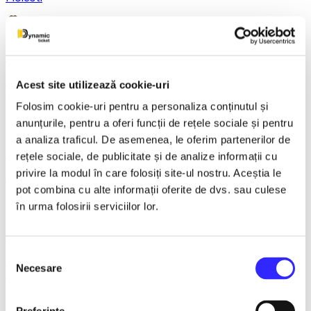
21 December 2026, ora 20:00
REGAL VIENEZ – CONCERT EXTRAORDINAR DE
Acest site utilizează cookie-uri
CRACIUN - Bacau
Folosim cookie-uri pentru a personaliza conținutul și
anunțurile, pentru a oferi funcții de rețele sociale și pentru
a analiza traficul. De asemenea, le oferim partenerilor de
18 January 2027, ora 19:00
rețele sociale, de publicitate și de analize informații cu
privire la modul în care folosiți site-ul nostru. Aceștia le
AVENTURI PE CONTRASENS - Constanta
pot combina cu alte informații oferite de dvs. sau culese
în urma folosirii serviciilor lor.
9 February 2027, ora 19:30
Selecția
LACUL LEBEDELOR - UKRAINIAN CLASSICAL BALLET -
Necesare
consimțământului
Bucuresti