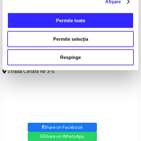
Afişare
Separated by Love
Show More
Permite toate
Choose your seats
Permite selecția
Categoria 1 - 95,00 lei
Categoria 2 - 75,00 lei
Gray seats are occupied.
Respinge
Venue
Filarmonica de Stat - Sala Thalia
,
Sibiu
Strada Cetatii Nr.3-5
Share on Facebook
Share on WhatsApp