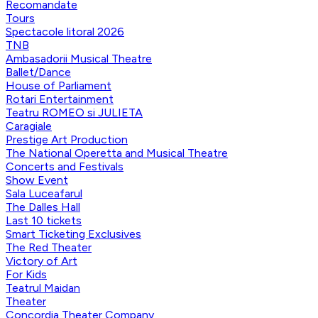
Recomandate
Tours
Spectacole litoral 2026
TNB
Ambasadorii Musical Theatre
Ballet/Dance
House of Parliament
Rotari Entertainment
Teatru ROMEO si JULIETA
Caragiale
Prestige Art Production
The National Operetta and Musical Theatre
Concerts and Festivals
Show Event
Sala Luceafarul
The Dalles Hall
Last 10 tickets
Smart Ticketing Exclusives
The Red Theater
Victory of Art
For Kids
Teatrul Maidan
Theater
Concordia Theater Company