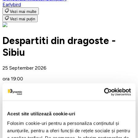
Earlybird
Vezi mai multe
Vezi mai puțin
Despartiti din dragoste -
Sibiu
25 September 2026
ora 19:00
Filarmonica de Stat - Sala Thalia, Sibiu
Sibiu
Teatru
Teatrul Rosu
Acest site utilizează cookie-uri
Detalii eveniment
Folosim cookie-uri pentru a personaliza conținutul și
anunțurile, pentru a oferi funcții de rețele sociale și pentru
Separated by Love