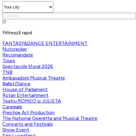
Filtrează rapid
FANTASY&DANCE ENTERTAINMENT
Nutcracker
Recomandate
Tours
Spectacole litoral 2026
TNB
Ambasadorii Musical Theatre
Ballet/Dance
House of Parliament
Rotari Entertainment
Teatru ROMEO si JULIETA
Caragiale
Prestige Art Production
The National Operetta and Musical Theatre
Concerts and Festivals
Show Event
Sala Luceafarul