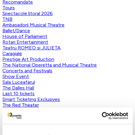
Recomandate
Tours
Spectacole litoral 2026
TNB
Ambasadorii Musical Theatre
Ballet/Dance
House of Parliament
Rotari Entertainment
Teatru ROMEO si JULIETA
Caragiale
Prestige Art Production
The National Operetta and Musical Theatre
Concerts and Festivals
Show Event
Sala Luceafarul
The Dalles Hall
Last 10 tickets
Smart Ticketing Exclusives
The Red Theater
Victory of Art
For Kids
Teatrul Maidan
Theater
Concordia Theater Company