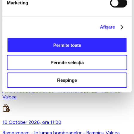
Marketing
MUSICLOVER FESTIVAL - 16 AUGUST - LEO DE LA
ROSIORI SI MARCEL STEFANET & ETHNO REPUBLIC,
TUDOR DEEJAY, VARER
Afişare
29 September 2026, ora 19:30
Permite toate
Nevasta de ocazie - Ramnicu Valcea
Permite selecția
Respinge
8 October 2026, ora 19:30
Amor, bucluc și balamuc - Premiera națională - Ramnicu
Valcea
10 October 2026, ora 11:00
Rampampam - In lumea bomboanelor - Ramnicu Valcea