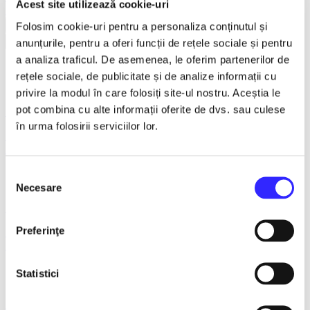
Acest site utilizează cookie-uri
Earlybird
Folosim cookie-uri pentru a personaliza conținutul și
Vezi mai multe
anunțurile, pentru a oferi funcții de rețele sociale și pentru
Vezi mai puțin
a analiza traficul. De asemenea, le oferim partenerilor de
Ramnicu-Valcea
rețele sociale, de publicitate și de analize informații cu
privire la modul în care folosiți site-ul nostru. Aceștia le
pot combina cu alte informații oferite de dvs. sau culese
14 August 2026, ora 18:00
în urma folosirii serviciilor lor.
MUSICLOVER FESTIVAL – 14 August – Puya, Johny
Romano, Shift, Badd G, DJ Matei & Bogdanov
Selecția
Necesare
consimțământului
15 August 2026, ora 18:00
Preferinţe
MUSICLOVER FESTIVAL - 15 AUGUST - CONNECT-R,
DELIA, RON HEWITT, NICKI M, AURIKA
Statistici
16 August 2026, ora 18:00