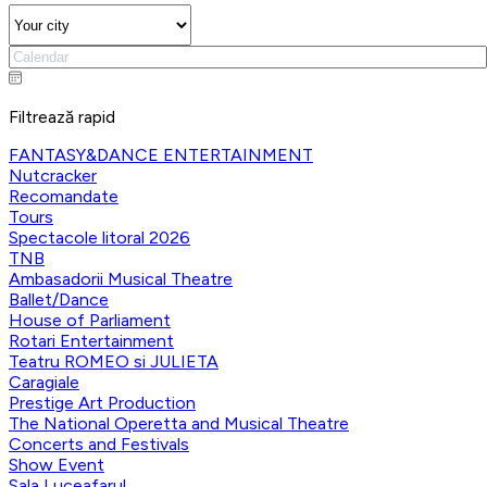
Filtrează rapid
FANTASY&DANCE ENTERTAINMENT
Nutcracker
Recomandate
Tours
Spectacole litoral 2026
TNB
Ambasadorii Musical Theatre
Ballet/Dance
House of Parliament
Rotari Entertainment
Teatru ROMEO si JULIETA
Caragiale
Prestige Art Production
The National Operetta and Musical Theatre
Concerts and Festivals
Show Event
Sala Luceafarul