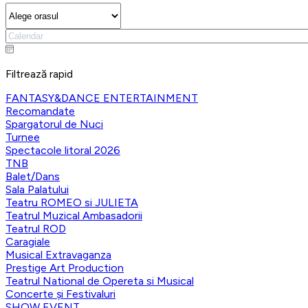
Filtrează rapid
FANTASY&DANCE ENTERTAINMENT
Recomandate
Spargatorul de Nuci
Turnee
Spectacole litoral 2026
TNB
Balet/Dans
Sala Palatului
Teatru ROMEO si JULIETA
Teatrul Muzical Ambasadorii
Teatrul ROD
Caragiale
Musical Extravaganza
Prestige Art Production
Teatrul National de Opereta si Musical
Concerte și Festivaluri
SHOW EVENT