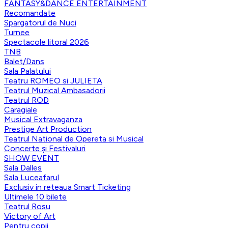
FANTASY&DANCE ENTERTAINMENT
Recomandate
Spargatorul de Nuci
Turnee
Spectacole litoral 2026
TNB
Balet/Dans
Sala Palatului
Teatru ROMEO si JULIETA
Teatrul Muzical Ambasadorii
Teatrul ROD
Caragiale
Musical Extravaganza
Prestige Art Production
Teatrul National de Opereta si Musical
Concerte și Festivaluri
SHOW EVENT
Sala Dalles
Sala Luceafarul
Exclusiv in reteaua Smart Ticketing
Ultimele 10 bilete
Teatrul Rosu
Victory of Art
Pentru copii