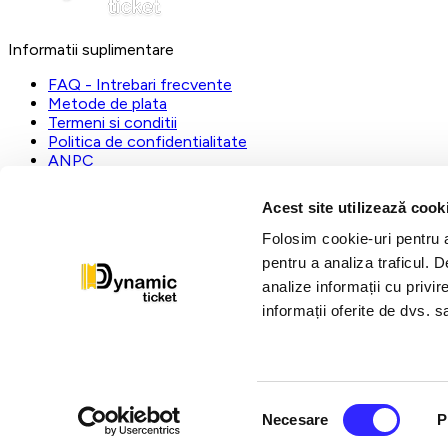
Informatii suplimentare
FAQ - Intrebari frecvente
Metode de plata
Termeni si conditii
Politica de confidentialitate
ANPC
DynamicTicket
Acest site utilizează cook
Registrul Comertului:
J23/1019/2023
Folosim cookie-uri pentru a 
CUI:
31112535
pentru a analiza traficul. 
L-V:
09:00 - 17:00
analize informații cu privir
dynamic@ticketstore.ro
informații oferite de dvs. sa
Urmariti-ne pe
Selecția
Necesare
P
consimțământului