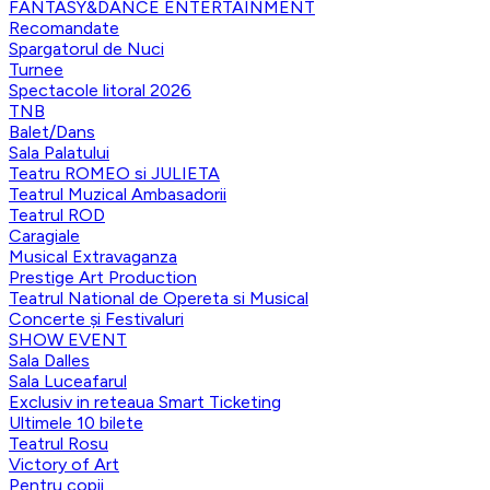
FANTASY&DANCE ENTERTAINMENT
Recomandate
Spargatorul de Nuci
Turnee
Spectacole litoral 2026
TNB
Balet/Dans
Sala Palatului
Teatru ROMEO si JULIETA
Teatrul Muzical Ambasadorii
Teatrul ROD
Caragiale
Musical Extravaganza
Prestige Art Production
Teatrul National de Opereta si Musical
Concerte și Festivaluri
SHOW EVENT
Sala Dalles
Sala Luceafarul
Exclusiv in reteaua Smart Ticketing
Ultimele 10 bilete
Teatrul Rosu
Victory of Art
Pentru copii