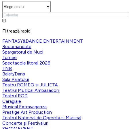
Filtrează rapid
FANTASY&DANCE ENTERTAINMENT
Recomandate
Spargatorul de Nuci
Turnee
Spectacole litoral 2026
TNB
Balet/Dans
Sala Palatului
Teatru ROMEO si JULIETA
Teatrul Muzical Ambasadorii
Teatrul ROD
Caragiale
Musical Extravaganza
Prestige Art Production
Teatrul National de Opereta si Musical
Concerte și Festivaluri
SHOW EVENT