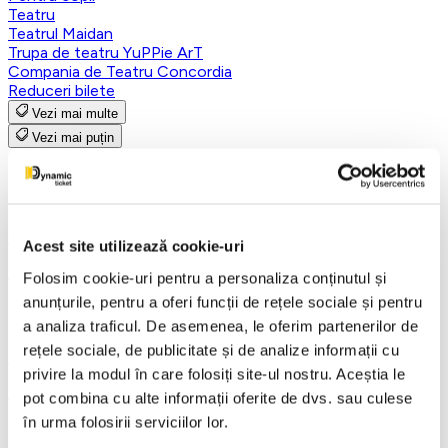
Teatru
Teatrul Maidan
Trupa de teatru YuPPie ArT
Compania de Teatru Concordia
Reduceri bilete
Vezi mai multe
Vezi mai puțin
Focsani
8 octombrie 2026, ora 19:00
Acest site utilizează cookie-uri
Burlac la 40 de ani - Focsani
Folosim cookie-uri pentru a personaliza conținutul și
anunțurile, pentru a oferi funcții de rețele sociale și pentru
a analiza traficul. De asemenea, le oferim partenerilor de
rețele sociale, de publicitate și de analize informații cu
20 octombrie 2026, ora 19:00
privire la modul în care folosiți site-ul nostru. Aceștia le
MIZERABILII - Focsani
pot combina cu alte informații oferite de dvs. sau culese
în urma folosirii serviciilor lor.