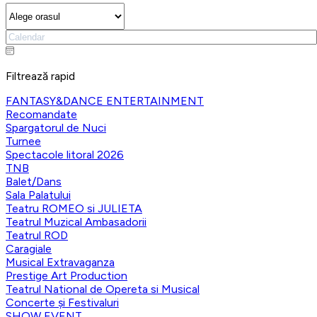
Filtrează rapid
FANTASY&DANCE ENTERTAINMENT
Recomandate
Spargatorul de Nuci
Turnee
Spectacole litoral 2026
TNB
Balet/Dans
Sala Palatului
Teatru ROMEO si JULIETA
Teatrul Muzical Ambasadorii
Teatrul ROD
Caragiale
Musical Extravaganza
Prestige Art Production
Teatrul National de Opereta si Musical
Concerte și Festivaluri
SHOW EVENT