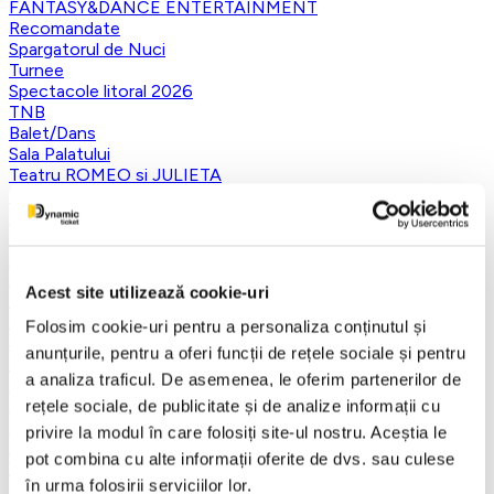
FANTASY&DANCE ENTERTAINMENT
Recomandate
Spargatorul de Nuci
Turnee
Spectacole litoral 2026
TNB
Balet/Dans
Sala Palatului
Teatru ROMEO si JULIETA
Teatrul Muzical Ambasadorii
Teatrul ROD
Caragiale
Musical Extravaganza
Prestige Art Production
Acest site utilizează cookie-uri
Teatrul National de Opereta si Musical
Concerte și Festivaluri
Folosim cookie-uri pentru a personaliza conținutul și
SHOW EVENT
anunțurile, pentru a oferi funcții de rețele sociale și pentru
Sala Dalles
a analiza traficul. De asemenea, le oferim partenerilor de
Sala Luceafarul
Exclusiv in reteaua Smart Ticketing
rețele sociale, de publicitate și de analize informații cu
Ultimele 10 bilete
privire la modul în care folosiți site-ul nostru. Aceștia le
Teatrul Rosu
pot combina cu alte informații oferite de dvs. sau culese
Victory of Art
în urma folosirii serviciilor lor.
Pentru copii