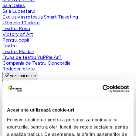
Sala Dalles
Sala Luceafarul
Exclusiv in reteaua Smart Ticketing
Ultimele 10 bilete
Teatrul Rosu
Victory of Art
Pentru copii
Teatru
Teatrul Maidan
Trupa de teatru YuPPie ArT
Compania de Teatru Concordia
Reduceri bilete
Vezi mai multe
Vezi mai puțin
Aplică filtre
Acest site utilizează cookie-uri
Folosim cookie-uri pentru a personaliza conținutul și
Categorii
anunțurile, pentru a oferi funcții de rețele sociale și pentru
Toate categoriile
a analiza traficul. De asemenea, le oferim partenerilor de