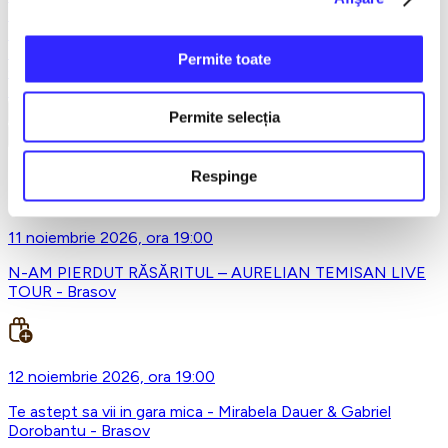
Teatru
Teatrul Maidan
Trupa de teatru YuPPie ArT
Permite toate
Compania de Teatru Concordia
Reduceri bilete
Vezi mai multe
Permite selecția
Vezi mai puțin
Respinge
Cercul Militar BRASOV, Brasov
11 noiembrie 2026, ora 19:00
N-AM PIERDUT RĂSĂRITUL – AURELIAN TEMISAN LIVE
TOUR - Brasov
12 noiembrie 2026, ora 19:00
Te astept sa vii in gara mica - Mirabela Dauer & Gabriel
Dorobantu - Brasov