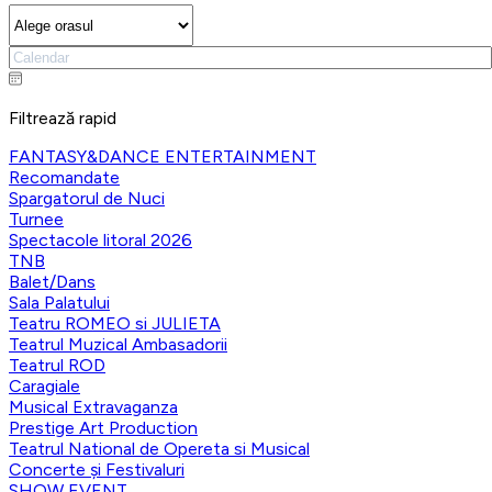
Filtrează rapid
FANTASY&DANCE ENTERTAINMENT
Recomandate
Spargatorul de Nuci
Turnee
Spectacole litoral 2026
TNB
Balet/Dans
Sala Palatului
Teatru ROMEO si JULIETA
Teatrul Muzical Ambasadorii
Teatrul ROD
Caragiale
Musical Extravaganza
Prestige Art Production
Teatrul National de Opereta si Musical
Concerte și Festivaluri
SHOW EVENT