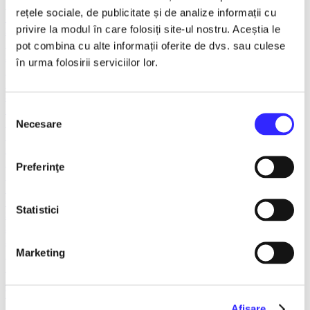
FANTASY&DANCE ENTERTAINMENT
rețele sociale, de publicitate și de analize informații cu
Recomandate
privire la modul în care folosiți site-ul nostru. Aceștia le
Spargatorul de Nuci
Turnee
pot combina cu alte informații oferite de dvs. sau culese
Spectacole litoral 2026
în urma folosirii serviciilor lor.
TNB
Balet/Dans
Sala Palatului
Teatru ROMEO si JULIETA
Selecția
Teatrul Muzical Ambasadorii
Necesare
consimțământului
Teatrul ROD
Caragiale
Musical Extravaganza
Preferinţe
Prestige Art Production
Teatrul National de Opereta si Musical
Concerte și Festivaluri
Statistici
SHOW EVENT
Sala Dalles
Sala Luceafarul
Marketing
Exclusiv in reteaua Smart Ticketing
Ultimele 10 bilete
Teatrul Rosu
Victory of Art
Pentru copii
Afişare