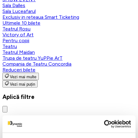
Sala Dalles
Sala Luceafarul
Exclusiv in reteaua Smart Ticketing
Ultimele 10 bilete
Teatrul Rosu
Victory of Art
Pentru copii
Teatru
Teatrul Maidan
Trupa de teatru YuPPie ArT
Compania de Teatru Concordia
Reduceri bilete
Vezi mai multe
Vezi mai puțin
Aplică filtre
Categorii
Toate categoriile