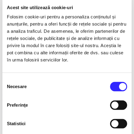
FANTASY&DANCE ENTERTAINMENT
Recomandate
Acest site utilizează cookie-uri
Spargatorul de Nuci
Folosim cookie-uri pentru a personaliza conținutul și
Turnee
anunțurile, pentru a oferi funcții de rețele sociale și pentru
Spectacole litoral 2026
TNB
a analiza traficul. De asemenea, le oferim partenerilor de
Balet/Dans
rețele sociale, de publicitate și de analize informații cu
Sala Palatului
privire la modul în care folosiți site-ul nostru. Aceștia le
Teatru ROMEO si JULIETA
pot combina cu alte informații oferite de dvs. sau culese
Teatrul Muzical Ambasadorii
Teatrul ROD
în urma folosirii serviciilor lor.
Caragiale
Musical Extravaganza
Prestige Art Production
Selecția
Teatrul National de Opereta si Musical
Necesare
Concerte și Festivaluri
consimțământului
SHOW EVENT
Sala Dalles
Sala Luceafarul
Preferinţe
Exclusiv in reteaua Smart Ticketing
Ultimele 10 bilete
Teatrul Rosu
Statistici
Victory of Art
Pentru copii