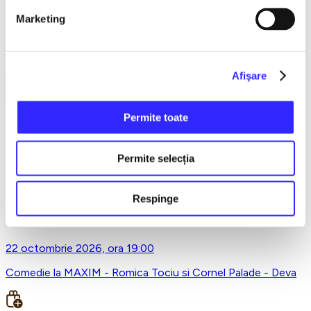
Teatru
Marketing
Teatrul Maidan
Trupa de teatru YuPPie ArT
Compania de Teatru Concordia
Reduceri bilete
Afişare
Vezi mai multe
Vezi mai puțin
Permite toate
Centrul Cultural Dragan Muntean, Deva
Permite selecția
4 octombrie 2026, ora 19:00
CARMEN ETERNA - Deva
Respinge
22 octombrie 2026, ora 19:00
Comedie la MAXIM - Romica Tociu si Cornel Palade - Deva