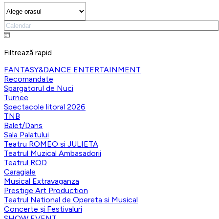
Filtrează rapid
FANTASY&DANCE ENTERTAINMENT
Recomandate
Spargatorul de Nuci
Turnee
Spectacole litoral 2026
TNB
Balet/Dans
Sala Palatului
Teatru ROMEO si JULIETA
Teatrul Muzical Ambasadorii
Teatrul ROD
Caragiale
Musical Extravaganza
Prestige Art Production
Teatrul National de Opereta si Musical
Concerte și Festivaluri
SHOW EVENT