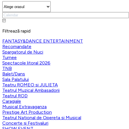
Filtrează rapid
FANTASY&DANCE ENTERTAINMENT
Recomandate
Spargatorul de Nuci
Turnee
Spectacole litoral 2026
TNB
Balet/Dans
Sala Palatului
Teatru ROMEO si JULIETA
Teatrul Muzical Ambasadorii
Teatrul ROD
Caragiale
Musical Extravaganza
Prestige Art Production
Teatrul National de Opereta si Musical
Concerte și Festivaluri
SHOW EVENT