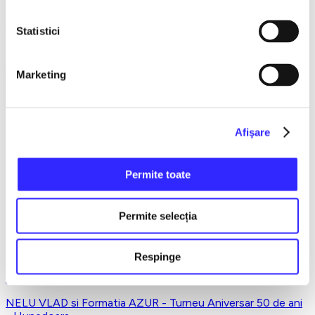
Teatru
Teatrul Maidan
Statistici
Trupa de teatru YuPPie ArT
Compania de Teatru Concordia
Reduceri bilete
Marketing
Vezi mai multe
Vezi mai puțin
Casa de Cultura Hunedoara - Centrul Cultural
Afişare
Corviniana , Hunedoara
Permite toate
12 octombrie 2026, ora 19:00
ROATA VIETII - Irina Loghin și Maria Dragomiroiu -
Permite selecția
Hunedoara
Respinge
17 octombrie 2026, ora 19:30
NELU VLAD si Formatia AZUR - Turneu Aniversar 50 de ani