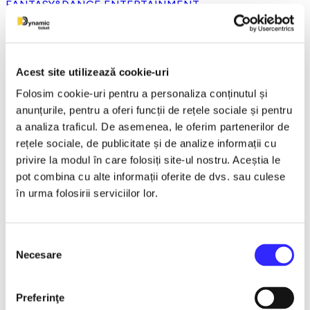
FANTASY&DANCE ENTERTAINMENT
Recomandate
Spargatorul de Nuci
Turnee
Spectacole litoral 2026
TNB
Acest site utilizează cookie-uri
Balet/Dans
Folosim cookie-uri pentru a personaliza conținutul și
Sala Palatului
Teatru ROMEO si JULIETA
anunțurile, pentru a oferi funcții de rețele sociale și pentru
Teatrul Muzical Ambasadorii
a analiza traficul. De asemenea, le oferim partenerilor de
Teatrul ROD
rețele sociale, de publicitate și de analize informații cu
Caragiale
privire la modul în care folosiți site-ul nostru. Aceștia le
Musical Extravaganza
Prestige Art Production
pot combina cu alte informații oferite de dvs. sau culese
Teatrul National de Opereta si Musical
în urma folosirii serviciilor lor.
Concerte și Festivaluri
SHOW EVENT
Sala Dalles
Sala Luceafarul
Selecția
Exclusiv in reteaua Smart Ticketing
Necesare
consimțământului
Ultimele 10 bilete
Teatrul Rosu
Victory of Art
Preferinţe
Pentru copii