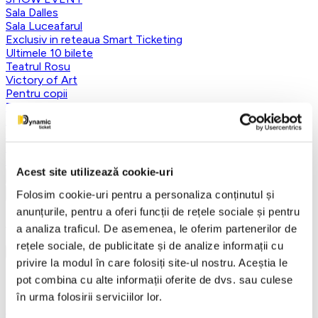
Sala Dalles
Sala Luceafarul
Exclusiv in reteaua Smart Ticketing
Ultimele 10 bilete
Teatrul Rosu
Victory of Art
Pentru copii
Teatru
Teatrul Maidan
Trupa de teatru YuPPie ArT
Compania de Teatru Concordia
Reduceri bilete
Acest site utilizează cookie-uri
Vezi mai multe
Folosim cookie-uri pentru a personaliza conținutul și
Vezi mai puțin
anunțurile, pentru a oferi funcții de rețele sociale și pentru
Aplică filtre
a analiza traficul. De asemenea, le oferim partenerilor de
rețele sociale, de publicitate și de analize informații cu
privire la modul în care folosiți site-ul nostru. Aceștia le
pot combina cu alte informații oferite de dvs. sau culese
Categorii
în urma folosirii serviciilor lor.
Toate categoriile