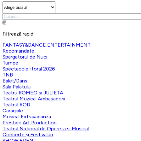
Filtrează rapid
FANTASY&DANCE ENTERTAINMENT
Recomandate
Spargatorul de Nuci
Turnee
Spectacole litoral 2026
TNB
Balet/Dans
Sala Palatului
Teatru ROMEO si JULIETA
Teatrul Muzical Ambasadorii
Teatrul ROD
Caragiale
Musical Extravaganza
Prestige Art Production
Teatrul National de Opereta si Musical
Concerte și Festivaluri
SHOW EVENT