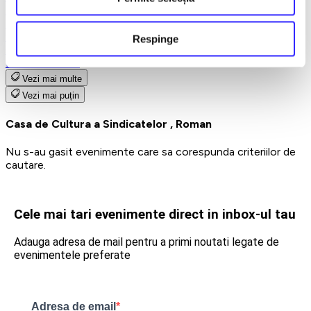
Teatru
Teatrul Maidan
Trupa de teatru YuPPie ArT
Respinge
Compania de Teatru Concordia
Reduceri bilete
Vezi mai multe
Vezi mai puțin
Casa de Cultura a Sindicatelor , Roman
Nu s-au gasit evenimente care sa corespunda criteriilor de
cautare.
Cele mai tari evenimente direct in inbox-ul tau
Adauga adresa de mail pentru a primi noutati legate de
evenimentele preferate
Adresa de email