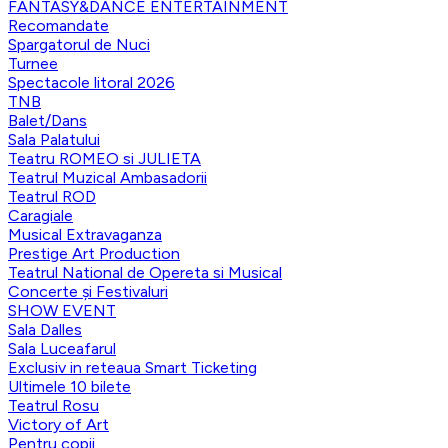
FANTASY&DANCE ENTERTAINMENT
Recomandate
Spargatorul de Nuci
Turnee
Spectacole litoral 2026
TNB
Balet/Dans
Sala Palatului
Teatru ROMEO si JULIETA
Teatrul Muzical Ambasadorii
Teatrul ROD
Caragiale
Musical Extravaganza
Prestige Art Production
Teatrul National de Opereta si Musical
Concerte și Festivaluri
SHOW EVENT
Sala Dalles
Sala Luceafarul
Exclusiv in reteaua Smart Ticketing
Ultimele 10 bilete
Teatrul Rosu
Victory of Art
Pentru copii