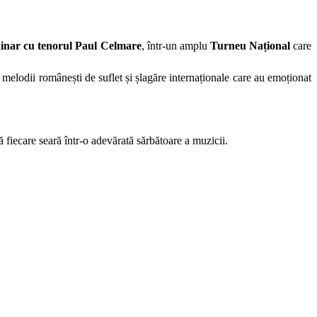
inar cu tenorul Paul Celmare
, într-un amplu
Turneu Național
care
 melodii românești de suflet și șlagăre internaționale care au emoționat
 fiecare seară într-o adevărată sărbătoare a muzicii.