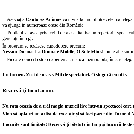
Asociația
Cantores Animae
vă invită la unul dintre cele mai eleg
va ajunge în numeroase orașe din România.
Publicul va avea privilegiul de a asculta live un repertoriu spectaculo
generații întregi.
În program se regăsesc capodopere precum:
Nessun Dorma
,
La Donna è Mobile
,
O Sole Mio
și multe alte surpr
Fiecare concert este o experiență artistică memorabilă, în care elega
Un turneu. Zeci de orașe. Mii de spectatori. O singură emoție.
Rezervă-ți locul acum!
Nu rata ocazia de a trăi magia muzicii live într-un spectacol care 
Vino să aplauzi un artist de excepție și să faci parte din Turne
Locurile sunt limitate! Rezervă-ți biletul din timp și bucură-te de 