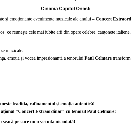
Cinema Capitol Onesti
ante și emoționante evenimente muzicale ale anului –
Concert Extraord
s, ce reunește cele mai iubite arii din opere celebre, canțonete italiene,
ize muzicale.
nța, emoția și vocea impresionantă a tenorului
Paul Celmare
transformă
unește tradiția, rafinamentul și emoția autentică!
ul Național "Concert Extraordinar" cu tenorul Paul Celmare!
o seară pe care nu o vei uita niciodată!