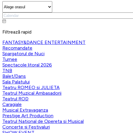
Filtrează rapid
FANTASY&DANCE ENTERTAINMENT
Recomandate
Spargatorul de Nuci
Turnee
Spectacole litoral 2026
TNB
Balet/Dans
Sala Palatului
Teatru ROMEO si JULIETA
Teatrul Muzical Ambasadorii
Teatrul ROD
Caragiale
Musical Extravaganza
Prestige Art Production
Teatrul National de Opereta si Musical
Concerte și Festivaluri
SHOW EVENT