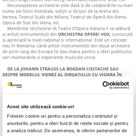
Recunoașterea orchestrei este dată și de colaborările cu mari
nume ale liricii mondiale, soliști și dirijori de la Arena din
Verona, Teatrul Scala din Milano, Teatrul de Operă din Roma,
Opera de Stat din Viena, etc.
Membrilor Orchestrei di Teatro D’Opera Italiana li se alătură
și artiști instrumentiști din
ORCHESTRA OPEREI VOX
, cunoscută
și apreciată la nivel național și internațional. Este un concept
nou în România, când artiști instrumentiști din două orchestre
de prim rang din Europa își dau mâna pentru a oferi publicului
seri memorabile și experiențe muzicale unice.
DE LA JOHANN STRAUSS LA BOGDAN COSTACHE SAU
DESPRE MODELUL VIENEZ AL DIRIJATULUI CU VIOARA ÎN
MÂNĂ!
Conducerea muzicală a spectacolului va fi asigurată de
tânărul dirijor și solist violinist
BOGDAN COSTACHE
și, astfel,
soliștii și instrumentiștii invitați din Viena, Italia, Elveția,
Acest site utilizează cookie-uri
Germania, vor evolua sub bagheta unuia dintre cei mai talentați
conducători de orchestră ai tinerei generații, născut în
Folosim cookie-uri pentru a personaliza conținutul și
România! Prezența lui
BOGDAN COSTACHE
în
anunțurile, pentru a oferi funcții de rețele sociale și pentru
programul
REGALULUI VIENEZ
din acest an se datorează
a analiza traficul. De asemenea, le oferim partenerilor de
dumneavoastră, publicului spectator care îl îndrăgiți deja atât