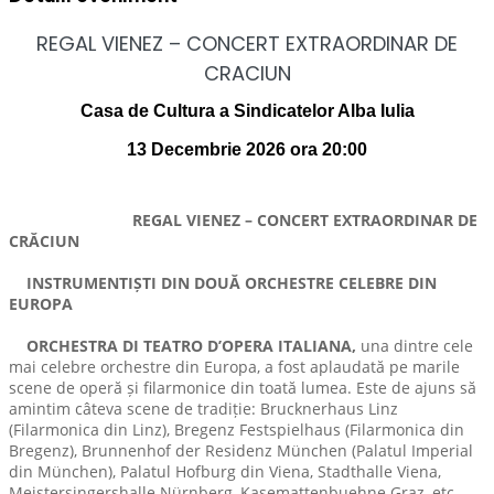
REGAL VIENEZ – CONCERT EXTRAORDINAR DE
CRACIUN
Casa de Cultura a Sindicatelor Alba Iulia
13 Decembrie 2026 ora 20:00
REGAL VIENEZ – CONCERT EXTRAORDINAR DE
CRĂCIUN
INSTRUMENTIȘTI DIN DOUĂ ORCHESTRE CELEBRE DIN
EUROPA
ORCHESTRA DI TEATRO D’OPERA ITALIANA,
una dintre cele
mai celebre orchestre din Europa, a fost aplaudată pe marile
scene de operă și filarmonice din toată lumea. Este de ajuns să
amintim câteva scene de tradiție: Brucknerhaus Linz
(Filarmonica din Linz), Bregenz Festspielhaus (Filarmonica din
Bregenz), Brunnenhof der Residenz München (Palatul Imperial
din München), Palatul Hofburg din Viena, Stadthalle Viena,
Meistersingershalle Nürnberg, Kasemattenbuehne Graz, etc.