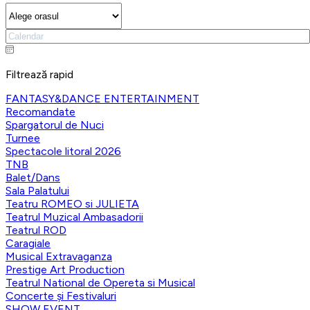
Filtrează rapid
FANTASY&DANCE ENTERTAINMENT
Recomandate
Spargatorul de Nuci
Turnee
Spectacole litoral 2026
TNB
Balet/Dans
Sala Palatului
Teatru ROMEO si JULIETA
Teatrul Muzical Ambasadorii
Teatrul ROD
Caragiale
Musical Extravaganza
Prestige Art Production
Teatrul National de Opereta si Musical
Concerte și Festivaluri
SHOW EVENT