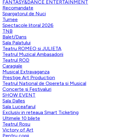
FANTASY&DANCE ENTERTAINMENT
Recomandate
Spargatorul de Nuci
Turnee
Spectacole litoral 2026
TNB
Balet/Dans
Sala Palatului
Teatru ROMEO si JULIETA
Teatrul Muzical Ambasadorii
Teatrul ROD
Caragiale
Musical Extravaganza
Prestige Art Production
Teatrul National de Opereta si Musical
Concerte și Festivaluri
SHOW EVENT
Sala Dalles
Sala Luceafarul
Exclusiv in reteaua Smart Ticketing
Ultimele 10 bilete
Teatrul Rosu
Victory of Art
Pentru copii