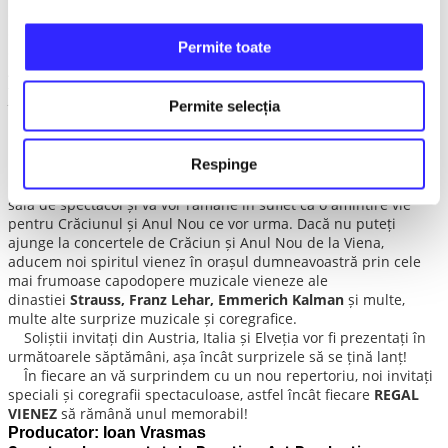
dumneavoastră și de a promova tineri muzicieni români
deosebit de talentați, la început de carieră, dar care au câștigat
Permite toate
deja premii la concursuri muzicale naționale și internaționale.
Anul acesta va evolua alături de orchestra noastră foarte
tânărul chitarist
Gabriel Popescu
, alături de profesorul și
Permite selecția
îndrumătorul lui
Mădălin Antonesei
.
BALUL VIENEZ ÎN ORAȘUL DUMNEAVOASTRĂ!
Respinge
Atmosfera și spiritul vienez vă vor cuceri încă de la intrarea în
sala de spectacol și vă vor rămâne în suflet ca o amintire vie
pentru Crăciunul și Anul Nou ce vor urma. Dacă nu puteți
ajunge la concertele de Crăciun și Anul Nou de la Viena,
aducem noi spiritul vienez în orașul dumneavoastră prin cele
mai frumoase capodopere muzicale vieneze ale
dinastiei
Strauss, Franz Lehar, Emmerich Kalman
și multe,
multe alte surprize muzicale și coregrafice.
Soliștii invitați din Austria, Italia și Elveția vor fi prezentați în
următoarele săptămâni, așa încât surprizele să se țină lanț!
În fiecare an vă surprindem cu un nou repertoriu, noi invitați
speciali și coregrafii spectaculoase, astfel încât fiecare
REGAL
VIENEZ
să rămână unul memorabil!
Producator: Ioan Vrasmas