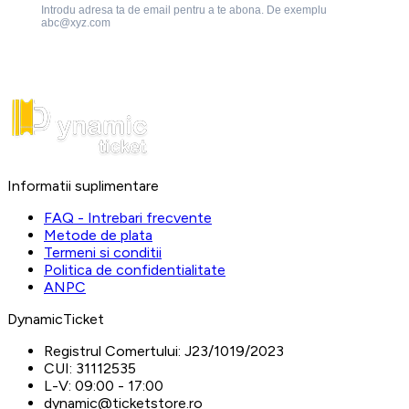
Introdu adresa ta de email pentru a te abona. De exemplu
abc@xyz.com
Informatii suplimentare
FAQ - Intrebari frecvente
Metode de plata
Termeni si conditii
Politica de confidentialitate
ANPC
DynamicTicket
Registrul Comertului:
J23/1019/2023
CUI:
31112535
L-V:
09:00 - 17:00
dynamic@ticketstore.ro