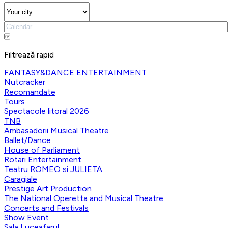
Filtrează rapid
FANTASY&DANCE ENTERTAINMENT
Nutcracker
Recomandate
Tours
Spectacole litoral 2026
TNB
Ambasadorii Musical Theatre
Ballet/Dance
House of Parliament
Rotari Entertainment
Teatru ROMEO si JULIETA
Caragiale
Prestige Art Production
The National Operetta and Musical Theatre
Concerts and Festivals
Show Event
Sala Luceafarul