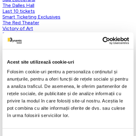
The Dalles Hall
Last 10 tickets
Smart Ticketing Exclusives
The Red Theater
Victory of Art
For Kids
Teatrul Maidan
Theater
Concordia Theater Company
Earlybird
Acest site utilizează cookie-uri
Vezi mai multe
Folosim cookie-uri pentru a personaliza conținutul și
Vezi mai puțin
anunțurile, pentru a oferi funcții de rețele sociale și pentru
Aplică filtre
a analiza traficul. De asemenea, le oferim partenerilor de
rețele sociale, de publicitate și de analize informații cu
privire la modul în care folosiți site-ul nostru. Aceștia le
pot combina cu alte informații oferite de dvs. sau culese
Categorii
în urma folosirii serviciilor lor.
Toate categoriile
FANTASY&DANCE ENTERTAINMENT
Nutcracker