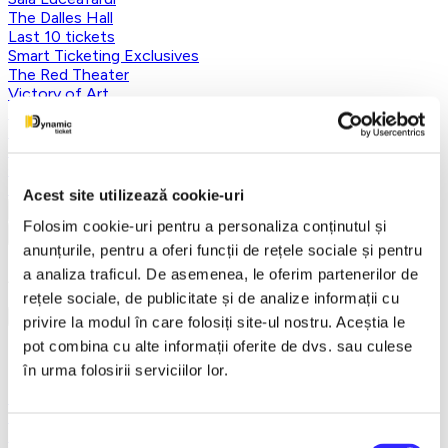
The Dalles Hall
Last 10 tickets
Smart Ticketing Exclusives
The Red Theater
Victory of Art
For Kids
Teatrul Maidan
Theater
Concordia Theater Company
Earlybird
Acest site utilizează cookie-uri
Vezi mai multe
Folosim cookie-uri pentru a personaliza conținutul și
Vezi mai puțin
anunțurile, pentru a oferi funcții de rețele sociale și pentru
Aplică filtre
a analiza traficul. De asemenea, le oferim partenerilor de
rețele sociale, de publicitate și de analize informații cu
privire la modul în care folosiți site-ul nostru. Aceștia le
pot combina cu alte informații oferite de dvs. sau culese
Categorii
în urma folosirii serviciilor lor.
Toate categoriile
FANTASY&DANCE ENTERTAINMENT
Nutcracker
Selecția