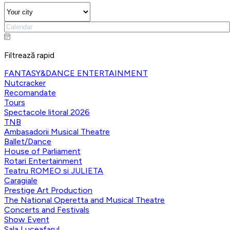
Filtrează rapid
FANTASY&DANCE ENTERTAINMENT
Nutcracker
Recomandate
Tours
Spectacole litoral 2026
TNB
Ambasadorii Musical Theatre
Ballet/Dance
House of Parliament
Rotari Entertainment
Teatru ROMEO si JULIETA
Caragiale
Prestige Art Production
The National Operetta and Musical Theatre
Concerts and Festivals
Show Event
Sala Luceafarul