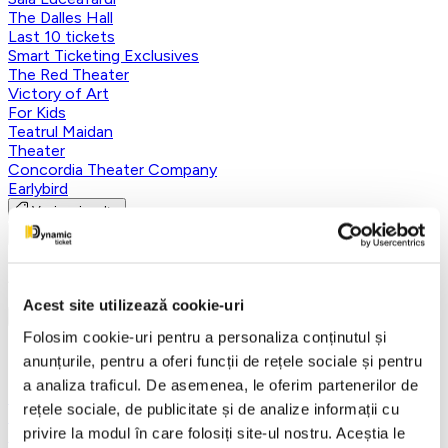
The Dalles Hall
Last 10 tickets
Smart Ticketing Exclusives
The Red Theater
Victory of Art
For Kids
Teatrul Maidan
Theater
Concordia Theater Company
Earlybird
Vezi mai multe
Vezi mai puțin
Aplică filtre
Acest site utilizează cookie-uri
Folosim cookie-uri pentru a personaliza conținutul și
Categorii
anunțurile, pentru a oferi funcții de rețele sociale și pentru
a analiza traficul. De asemenea, le oferim partenerilor de
Toate categoriile
rețele sociale, de publicitate și de analize informații cu
FANTASY&DANCE ENTERTAINMENT
privire la modul în care folosiți site-ul nostru. Aceștia le
Nutcracker