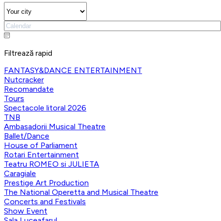
Filtrează rapid
FANTASY&DANCE ENTERTAINMENT
Nutcracker
Recomandate
Tours
Spectacole litoral 2026
TNB
Ambasadorii Musical Theatre
Ballet/Dance
House of Parliament
Rotari Entertainment
Teatru ROMEO si JULIETA
Caragiale
Prestige Art Production
The National Operetta and Musical Theatre
Concerts and Festivals
Show Event
Sala Luceafarul