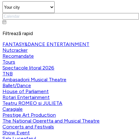
Filtrează rapid
FANTASY&DANCE ENTERTAINMENT
Nutcracker
Recomandate
Tours
Spectacole litoral 2026
TNB
Ambasadorii Musical Theatre
Ballet/Dance
House of Parliament
Rotari Entertainment
Teatru ROMEO si JULIETA
Caragiale
Prestige Art Production
The National Operetta and Musical Theatre
Concerts and Festivals
Show Event
Sala Luceafarul