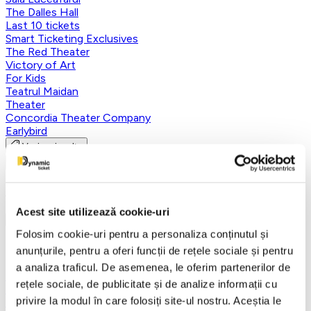
The Dalles Hall
Last 10 tickets
Smart Ticketing Exclusives
The Red Theater
Victory of Art
For Kids
Teatrul Maidan
Theater
Concordia Theater Company
Earlybird
Vezi mai multe
Vezi mai puțin
Aplică filtre
Acest site utilizează cookie-uri
Folosim cookie-uri pentru a personaliza conținutul și
Categorii
anunțurile, pentru a oferi funcții de rețele sociale și pentru
a analiza traficul. De asemenea, le oferim partenerilor de
Toate categoriile
rețele sociale, de publicitate și de analize informații cu
FANTASY&DANCE ENTERTAINMENT
privire la modul în care folosiți site-ul nostru. Aceștia le
Nutcracker