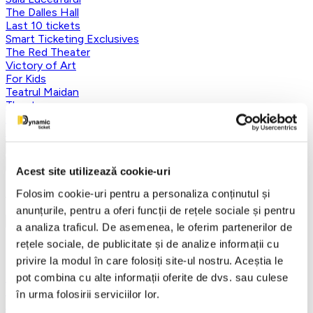
The Dalles Hall
Last 10 tickets
Smart Ticketing Exclusives
The Red Theater
Victory of Art
For Kids
Teatrul Maidan
Theater
Concordia Theater Company
Earlybird
Vezi mai multe
Vezi mai puțin
Acest site utilizează cookie-uri
Aplică filtre
Folosim cookie-uri pentru a personaliza conținutul și
anunțurile, pentru a oferi funcții de rețele sociale și pentru
a analiza traficul. De asemenea, le oferim partenerilor de
rețele sociale, de publicitate și de analize informații cu
Categorii
privire la modul în care folosiți site-ul nostru. Aceștia le
Toate categoriile
pot combina cu alte informații oferite de dvs. sau culese
FANTASY&DANCE ENTERTAINMENT
în urma folosirii serviciilor lor.
Nutcracker