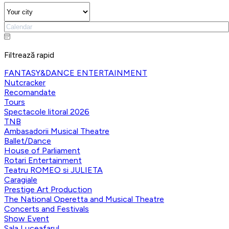
Filtrează rapid
FANTASY&DANCE ENTERTAINMENT
Nutcracker
Recomandate
Tours
Spectacole litoral 2026
TNB
Ambasadorii Musical Theatre
Ballet/Dance
House of Parliament
Rotari Entertainment
Teatru ROMEO si JULIETA
Caragiale
Prestige Art Production
The National Operetta and Musical Theatre
Concerts and Festivals
Show Event
Sala Luceafarul