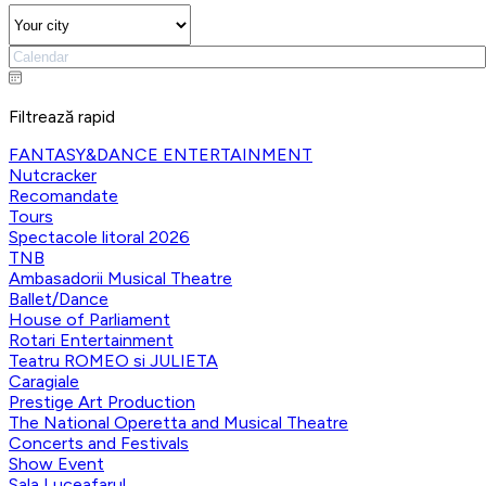
Filtrează rapid
FANTASY&DANCE ENTERTAINMENT
Nutcracker
Recomandate
Tours
Spectacole litoral 2026
TNB
Ambasadorii Musical Theatre
Ballet/Dance
House of Parliament
Rotari Entertainment
Teatru ROMEO si JULIETA
Caragiale
Prestige Art Production
The National Operetta and Musical Theatre
Concerts and Festivals
Show Event
Sala Luceafarul