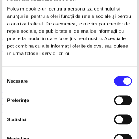
Recomandate
Tours
Folosim cookie-uri pentru a personaliza conținutul și
Spectacole litoral 2026
anunțurile, pentru a oferi funcții de rețele sociale și pentru
TNB
a analiza traficul. De asemenea, le oferim partenerilor de
Ambasadorii Musical Theatre
rețele sociale, de publicitate și de analize informații cu
Ballet/Dance
House of Parliament
privire la modul în care folosiți site-ul nostru. Aceștia le
Rotari Entertainment
pot combina cu alte informații oferite de dvs. sau culese
Teatru ROMEO si JULIETA
în urma folosirii serviciilor lor.
Caragiale
Prestige Art Production
The National Operetta and Musical Theatre
Concerts and Festivals
Selecția
Show Event
Necesare
consimțământului
Sala Luceafarul
The Dalles Hall
Last 10 tickets
Preferinţe
Smart Ticketing Exclusives
The Red Theater
Victory of Art
Statistici
For Kids
Teatrul Maidan
Theater
Concordia Theater Company
Marketing