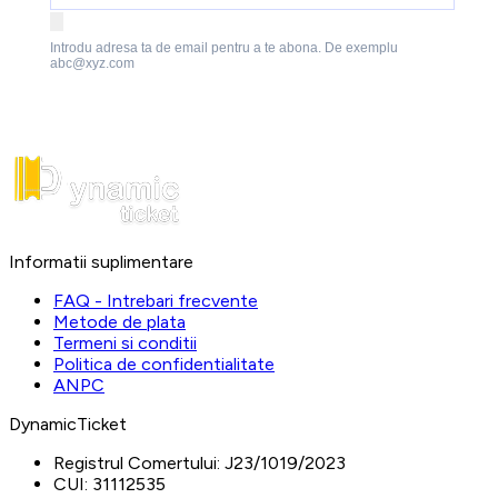
Introdu adresa ta de email pentru a te abona. De exemplu
abc@xyz.com
Informatii suplimentare
FAQ - Intrebari frecvente
Metode de plata
Termeni si conditii
Politica de confidentialitate
ANPC
DynamicTicket
Registrul Comertului:
J23/1019/2023
CUI:
31112535