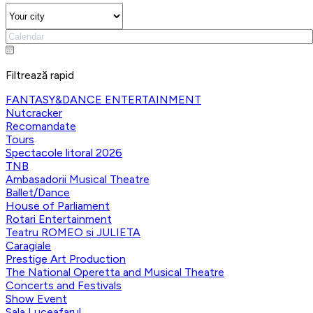
Filtrează rapid
FANTASY&DANCE ENTERTAINMENT
Nutcracker
Recomandate
Tours
Spectacole litoral 2026
TNB
Ambasadorii Musical Theatre
Ballet/Dance
House of Parliament
Rotari Entertainment
Teatru ROMEO si JULIETA
Caragiale
Prestige Art Production
The National Operetta and Musical Theatre
Concerts and Festivals
Show Event
Sala Luceafarul