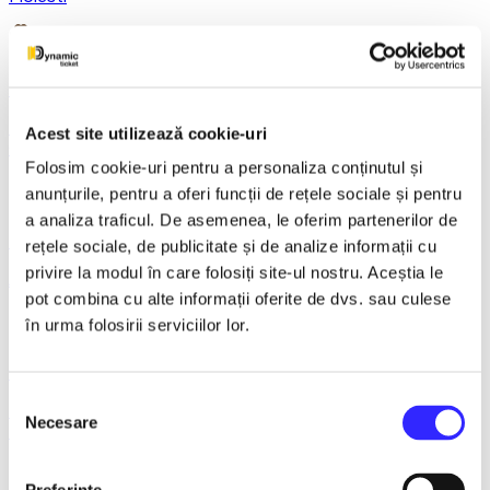
21 December 2026, ora 20:00
REGAL VIENEZ – CONCERT EXTRAORDINAR DE
Acest site utilizează cookie-uri
CRACIUN - Bacau
Folosim cookie-uri pentru a personaliza conținutul și
anunțurile, pentru a oferi funcții de rețele sociale și pentru
a analiza traficul. De asemenea, le oferim partenerilor de
18 January 2027, ora 19:00
rețele sociale, de publicitate și de analize informații cu
privire la modul în care folosiți site-ul nostru. Aceștia le
AVENTURI PE CONTRASENS - Constanta
pot combina cu alte informații oferite de dvs. sau culese
în urma folosirii serviciilor lor.
9 February 2027, ora 19:30
Selecția
LACUL LEBEDELOR - UKRAINIAN CLASSICAL BALLET -
Necesare
consimțământului
Bucuresti