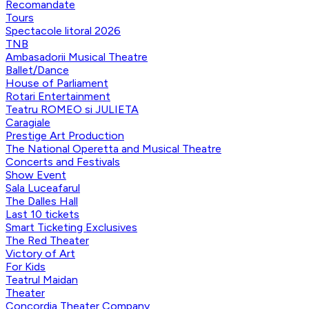
Recomandate
Tours
Spectacole litoral 2026
TNB
Ambasadorii Musical Theatre
Ballet/Dance
House of Parliament
Rotari Entertainment
Teatru ROMEO si JULIETA
Caragiale
Prestige Art Production
The National Operetta and Musical Theatre
Concerts and Festivals
Show Event
Sala Luceafarul
The Dalles Hall
Last 10 tickets
Smart Ticketing Exclusives
The Red Theater
Victory of Art
For Kids
Teatrul Maidan
Theater
Concordia Theater Company