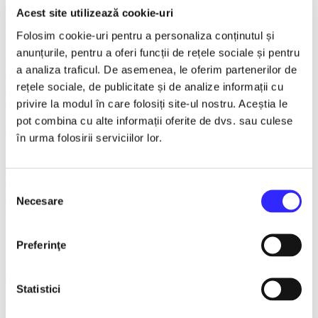
where two young women, Rodica and Ioana, are put in
Acest site utilizează cookie-uri
extreme
Folosim cookie-uri pentru a personaliza conținutul și
situations that test their self-confidence, friendship, and
faith,
anunțurile, pentru a oferi funcții de rețele sociale și pentru
with the appearance of the charming Luca, with Ioana's
a analiza traficul. De asemenea, le oferim partenerilor de
wallet. This
rețele sociale, de publicitate și de analize informații cu
man is a good psychologist, he even knows Reiki, but will he
privire la modul în care folosiți site-ul nostru. Aceștia le
manage to lure the two women into his game? Or at least
their
pot combina cu alte informații oferite de dvs. sau culese
nosy neighbor?
în urma folosirii serviciilor lor.
This encounter will also cast doubt on Rodica's
relationship
with Andreas, chosen because he is a good and honest
Selecția
man. Will she
Necesare
consimțământului
stay with him or will they break up?
Come and see the dynamics between the characters in
Preferinţe
this
contemporary boulevard comedy, based on an idea by Aldo
lo Castro.
Statistici
Cast: Rodica – Maria Magdalena Chihaia Maxer