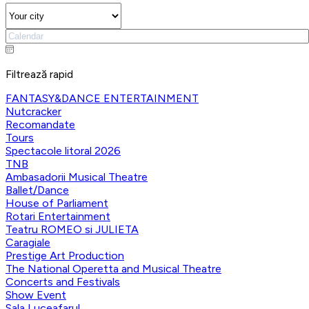
Filtrează rapid
FANTASY&DANCE ENTERTAINMENT
Nutcracker
Recomandate
Tours
Spectacole litoral 2026
TNB
Ambasadorii Musical Theatre
Ballet/Dance
House of Parliament
Rotari Entertainment
Teatru ROMEO si JULIETA
Caragiale
Prestige Art Production
The National Operetta and Musical Theatre
Concerts and Festivals
Show Event
Sala Luceafarul