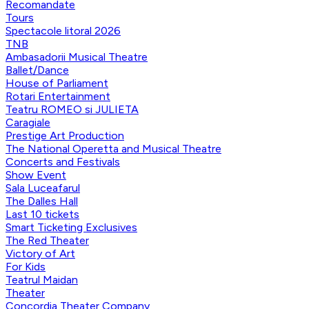
Recomandate
Tours
Spectacole litoral 2026
TNB
Ambasadorii Musical Theatre
Ballet/Dance
House of Parliament
Rotari Entertainment
Teatru ROMEO si JULIETA
Caragiale
Prestige Art Production
The National Operetta and Musical Theatre
Concerts and Festivals
Show Event
Sala Luceafarul
The Dalles Hall
Last 10 tickets
Smart Ticketing Exclusives
The Red Theater
Victory of Art
For Kids
Teatrul Maidan
Theater
Concordia Theater Company