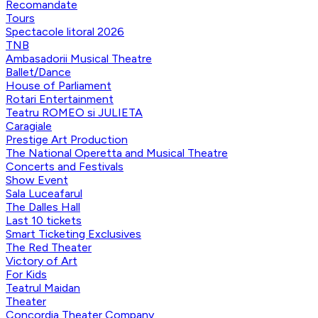
Recomandate
Tours
Spectacole litoral 2026
TNB
Ambasadorii Musical Theatre
Ballet/Dance
House of Parliament
Rotari Entertainment
Teatru ROMEO si JULIETA
Caragiale
Prestige Art Production
The National Operetta and Musical Theatre
Concerts and Festivals
Show Event
Sala Luceafarul
The Dalles Hall
Last 10 tickets
Smart Ticketing Exclusives
The Red Theater
Victory of Art
For Kids
Teatrul Maidan
Theater
Concordia Theater Company