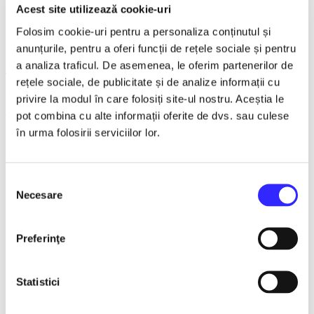
Acest site utilizează cookie-uri
📍
Polyvalent Hall, Târgoviște
Folosim cookie-uri pentru a personaliza conținutul și
📅 Date:
October 23, 2026
🕕 Time:
6:00 PM
anunțurile, pentru a oferi funcții de rețele sociale și pentru
On
October 23, 2026
, from
6:00 PM
,
the Polyvalent Hall in
a analiza traficul. De asemenea, le oferim partenerilor de
Târgoviște
becomes the host of an exceptional folklore
rețele sociale, de publicitate și de analize informații cu
event, dedicated to lovers of authentic Romanian traditions.
privire la modul în care folosiți site-ul nostru. Aceștia le
pot combina cu alte informații oferite de dvs. sau culese
🌟 Beloved folk music artists will take the stage:
în urma folosirii serviciilor lor.
🎻
Nicolae Botgros
and the National Orchestra "Lăutarii"
from Chișinău
🎼
Cătălin Iancu Sr.
Selecția
🎶 Aurel Tamaș
Necesare
🎶 Elisabeta Turcu Juverdeanu
consimțământului
🎶 Mariana Ionescu Căpitănescu
🎶 Daniela Cernea
🎶 Ilie Caraș
Preferinţe
🎶 Maria Ghinea
🎶 Gheorghe Gheorghiu
🎶 George Mărgineanu
Statistici
🎶 Valentin Grigorescu
🎶 Aurora and Săndel