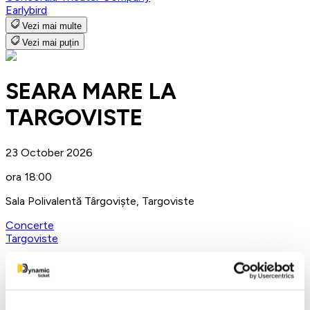
Earlybird
Vezi mai multe
Vezi mai puțin
SEARA MARE LA
TARGOVISTE
23 October 2026
ora 18:00
Sala Polivalentă Târgoviște, Targoviste
Concerte
Targoviste
Detalii eveniment
🎻✨
Great evening in Târgoviște – extraordinary
Romanian folk music show!
✨🎻