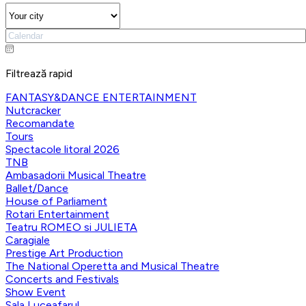
Filtrează rapid
FANTASY&DANCE ENTERTAINMENT
Nutcracker
Recomandate
Tours
Spectacole litoral 2026
TNB
Ambasadorii Musical Theatre
Ballet/Dance
House of Parliament
Rotari Entertainment
Teatru ROMEO si JULIETA
Caragiale
Prestige Art Production
The National Operetta and Musical Theatre
Concerts and Festivals
Show Event
Sala Luceafarul