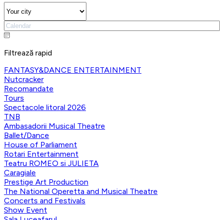
Filtrează rapid
FANTASY&DANCE ENTERTAINMENT
Nutcracker
Recomandate
Tours
Spectacole litoral 2026
TNB
Ambasadorii Musical Theatre
Ballet/Dance
House of Parliament
Rotari Entertainment
Teatru ROMEO si JULIETA
Caragiale
Prestige Art Production
The National Operetta and Musical Theatre
Concerts and Festivals
Show Event
Sala Luceafarul