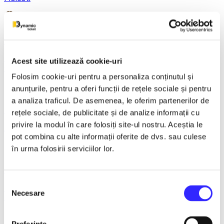
21 December 2026, ora 20:00
REGAL VIENEZ – CONCERT EXTRAORDINAR DE
Acest site utilizează cookie-uri
CRACIUN - Bacau
Folosim cookie-uri pentru a personaliza conținutul și
anunțurile, pentru a oferi funcții de rețele sociale și pentru
a analiza traficul. De asemenea, le oferim partenerilor de
18 January 2027, ora 19:00
rețele sociale, de publicitate și de analize informații cu
privire la modul în care folosiți site-ul nostru. Aceștia le
AVENTURI PE CONTRASENS - Constanta
pot combina cu alte informații oferite de dvs. sau culese
în urma folosirii serviciilor lor.
9 February 2027, ora 19:30
Selecția
LACUL LEBEDELOR - UKRAINIAN CLASSICAL BALLET -
Necesare
consimțământului
Bucuresti