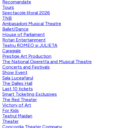
Recomandate
Tours
Spectacole litoral 2026
TNB
Ambasadorii Musical Theatre
Ballet/Dance
House of Parliament
Rotari Entertainment
Teatru ROMEO si JULIETA
Caragiale
Prestige Art Production
The National Operetta and Musical Theatre
Concerts and Festivals
Show Event
Sala Luceafarul
The Dalles Hall
Last 10 tickets
Smart Ticketing Exclusives
The Red Theater
Victory of Art
For Kids
Teatrul Maidan
Theater
Concordia Theater Company