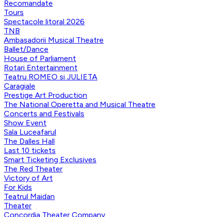
Recomandate
Tours
Spectacole litoral 2026
TNB
Ambasadorii Musical Theatre
Ballet/Dance
House of Parliament
Rotari Entertainment
Teatru ROMEO si JULIETA
Caragiale
Prestige Art Production
The National Operetta and Musical Theatre
Concerts and Festivals
Show Event
Sala Luceafarul
The Dalles Hall
Last 10 tickets
Smart Ticketing Exclusives
The Red Theater
Victory of Art
For Kids
Teatrul Maidan
Theater
Concordia Theater Company