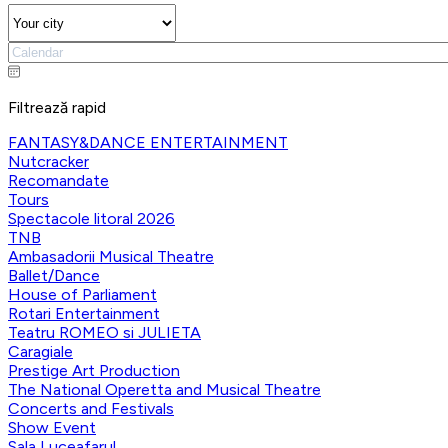
Filtrează rapid
FANTASY&DANCE ENTERTAINMENT
Nutcracker
Recomandate
Tours
Spectacole litoral 2026
TNB
Ambasadorii Musical Theatre
Ballet/Dance
House of Parliament
Rotari Entertainment
Teatru ROMEO si JULIETA
Caragiale
Prestige Art Production
The National Operetta and Musical Theatre
Concerts and Festivals
Show Event
Sala Luceafarul