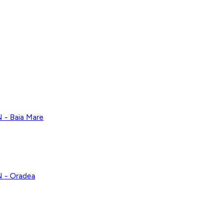
 Baia Mare
- Oradea