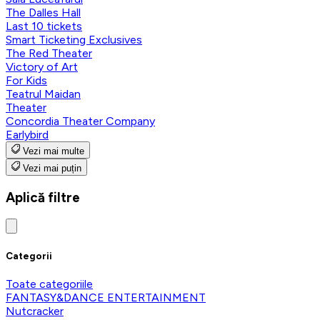
The Dalles Hall
Last 10 tickets
Smart Ticketing Exclusives
The Red Theater
Victory of Art
For Kids
Teatrul Maidan
Theater
Concordia Theater Company
Earlybird
Vezi mai multe
Vezi mai puțin
Aplică filtre
Categorii
Toate categoriile
FANTASY&DANCE ENTERTAINMENT
Nutcracker