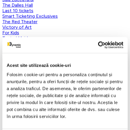
The Dalles Hall
Last 10 tickets
Smart Ticketing Exclusives
The Red Theater
Victory of Art
For Kids
Teatrul Maidan
Theater
Concordia Theater Company
Earlybird
Vezi mai multe
Acest site utilizează cookie-uri
Vezi mai puțin
Folosim cookie-uri pentru a personaliza conținutul și
Aplică filtre
anunțurile, pentru a oferi funcții de rețele sociale și pentru
a analiza traficul. De asemenea, le oferim partenerilor de
rețele sociale, de publicitate și de analize informații cu
privire la modul în care folosiți site-ul nostru. Aceștia le
Categorii
pot combina cu alte informații oferite de dvs. sau culese
Toate categoriile
în urma folosirii serviciilor lor.
FANTASY&DANCE ENTERTAINMENT
Nutcracker