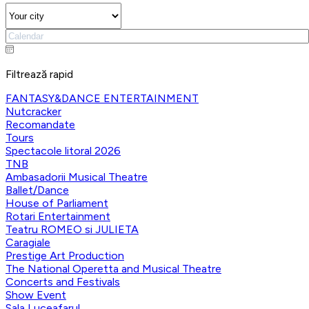
Filtrează rapid
FANTASY&DANCE ENTERTAINMENT
Nutcracker
Recomandate
Tours
Spectacole litoral 2026
TNB
Ambasadorii Musical Theatre
Ballet/Dance
House of Parliament
Rotari Entertainment
Teatru ROMEO si JULIETA
Caragiale
Prestige Art Production
The National Operetta and Musical Theatre
Concerts and Festivals
Show Event
Sala Luceafarul