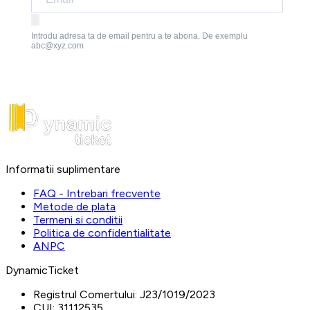
Introdu adresa ta de email pentru a te abona. De exemplu
abc@xyz.com
Informatii suplimentare
FAQ - Intrebari frecvente
Metode de plata
Termeni si conditii
Politica de confidentialitate
ANPC
DynamicTicket
Registrul Comertului:
J23/1019/2023
CUI:
31112535