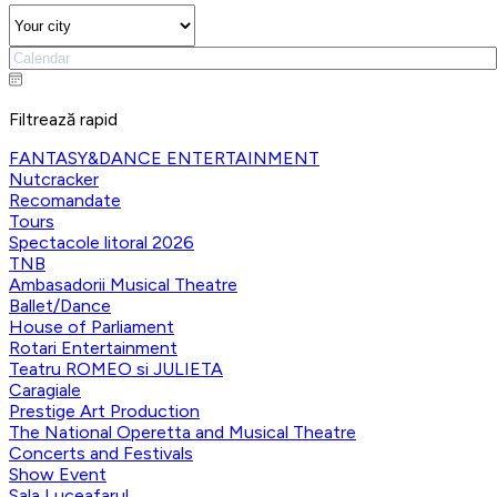
Filtrează rapid
FANTASY&DANCE ENTERTAINMENT
Nutcracker
Recomandate
Tours
Spectacole litoral 2026
TNB
Ambasadorii Musical Theatre
Ballet/Dance
House of Parliament
Rotari Entertainment
Teatru ROMEO si JULIETA
Caragiale
Prestige Art Production
The National Operetta and Musical Theatre
Concerts and Festivals
Show Event
Sala Luceafarul