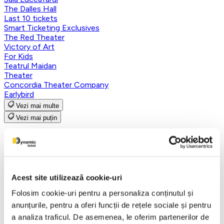
The Dalles Hall
Last 10 tickets
Smart Ticketing Exclusives
The Red Theater
Victory of Art
For Kids
Teatrul Maidan
Theater
Concordia Theater Company
Earlybird
Vezi mai multe
Vezi mai puțin
Aplică filtre
Acest site utilizează cookie-uri
Categorii
Folosim cookie-uri pentru a personaliza conținutul și
Toate categoriile
anunțurile, pentru a oferi funcții de rețele sociale și pentru
FANTASY&DANCE ENTERTAINMENT
a analiza traficul. De asemenea, le oferim partenerilor de
Nutcracker