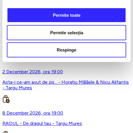
Earlybird
Vezi mai multe
Permite toate
Vezi mai puțin
Permite selecția
21 November 2026, ora 19:00
SPARGATORUL DE NUCI - Turneu National - Targu Mures
Respinge
2 December 2026, ora 19:00
Asta-i ce-am avut de zis... - Horațiu Mălăele & Nicu Alifantis
- Targu Mures
8 December 2026, ora 19:00
RAOUL - De dragul tau - Targu Mures