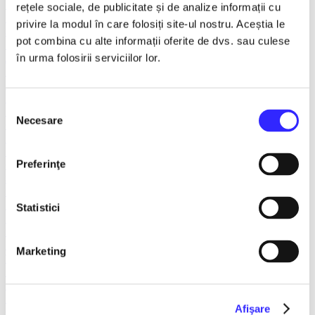
Recomandate
rețele sociale, de publicitate și de analize informații cu
Tours
privire la modul în care folosiți site-ul nostru. Aceștia le
Spectacole litoral 2026
pot combina cu alte informații oferite de dvs. sau culese
TNB
Ambasadorii Musical Theatre
în urma folosirii serviciilor lor.
Ballet/Dance
House of Parliament
Rotari Entertainment
Selecția
Teatru ROMEO si JULIETA
Necesare
consimțământului
Caragiale
Prestige Art Production
The National Operetta and Musical Theatre
Preferinţe
Concerts and Festivals
Show Event
Sala Luceafarul
The Dalles Hall
Statistici
Last 10 tickets
Smart Ticketing Exclusives
The Red Theater
Marketing
Victory of Art
For Kids
Teatrul Maidan
Theater
Afişare
Concordia Theater Company