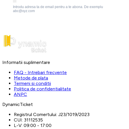
Introdu adresa ta de email pentru a te abona. De exemplu
abc@xyz.com
Informatii suplimentare
FAQ - Intrebari frecvente
Metode de plata
Termeni si conditii
Politica de confidentialitate
ANPC
DynamicTicket
Registrul Comertului:
J23/1019/2023
CUI:
31112535
L-V:
09:00 - 17:00