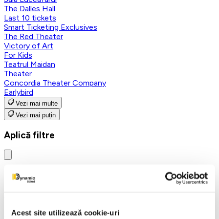
The Dalles Hall
Last 10 tickets
Smart Ticketing Exclusives
The Red Theater
Victory of Art
For Kids
Teatrul Maidan
Theater
Concordia Theater Company
Earlybird
Vezi mai multe
Vezi mai puțin
Aplică filtre
Categorii
Toate categoriile
FANTASY&DANCE ENTERTAINMENT
Nutcracker
Acest site utilizează cookie-uri