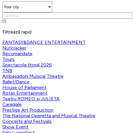
Filtrează rapid
FANTASY&DANCE ENTERTAINMENT
Nutcracker
Recomandate
Tours
Spectacole litoral 2026
TNB
Ambasadorii Musical Theatre
Ballet/Dance
House of Parliament
Rotari Entertainment
Teatru ROMEO si JULIETA
Caragiale
Prestige Art Production
The National Operetta and Musical Theatre
Concerts and Festivals
Show Event
Sala Luceafarul