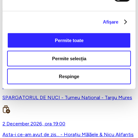
Earlybird
Vezi mai multe
Vezi mai puțin
Afişare
Targu-Mures
Permite toate
4 November 2026, ora 19:00
Permite selecția
The Evolution of Magic - Targu Mures
Respinge
21 November 2026, ora 19:00
SPARGATORUL DE NUCI - Turneu National - Targu Mures
2 December 2026, ora 19:00
Asta-i ce-am avut de zis... - Horațiu Mălăele & Nicu Alifantis