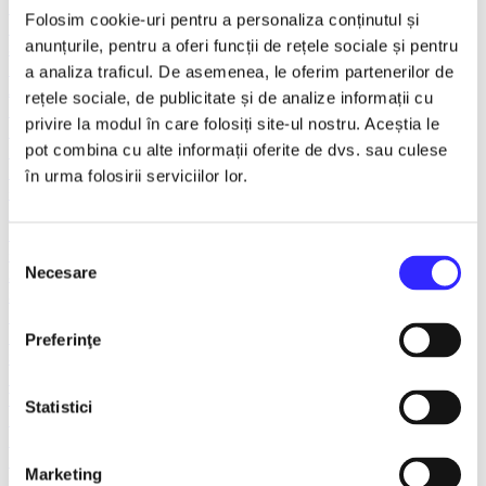
Recomandate
Folosim cookie-uri pentru a personaliza conținutul și
Tours
anunțurile, pentru a oferi funcții de rețele sociale și pentru
Spectacole litoral 2026
TNB
a analiza traficul. De asemenea, le oferim partenerilor de
Ambasadorii Musical Theatre
rețele sociale, de publicitate și de analize informații cu
Ballet/Dance
privire la modul în care folosiți site-ul nostru. Aceștia le
House of Parliament
pot combina cu alte informații oferite de dvs. sau culese
Rotari Entertainment
Teatru ROMEO si JULIETA
în urma folosirii serviciilor lor.
Caragiale
Prestige Art Production
The National Operetta and Musical Theatre
Selecția
Concerts and Festivals
Necesare
Show Event
consimțământului
Sala Luceafarul
The Dalles Hall
Last 10 tickets
Preferinţe
Smart Ticketing Exclusives
The Red Theater
Victory of Art
Statistici
For Kids
Teatrul Maidan
Theater
Marketing
Concordia Theater Company