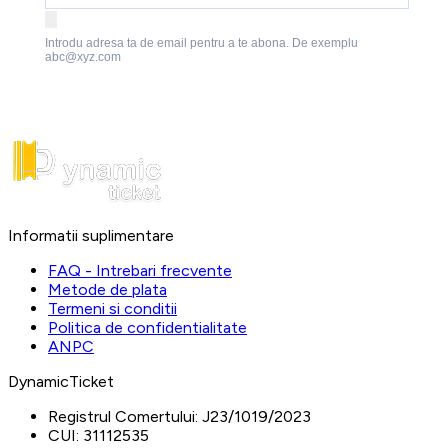
Introdu adresa ta de email pentru a te abona. De exemplu
abc@xyz.com
Informatii suplimentare
FAQ - Intrebari frecvente
Metode de plata
Termeni si conditii
Politica de confidentialitate
ANPC
DynamicTicket
Registrul Comertului:
J23/1019/2023
CUI:
31112535