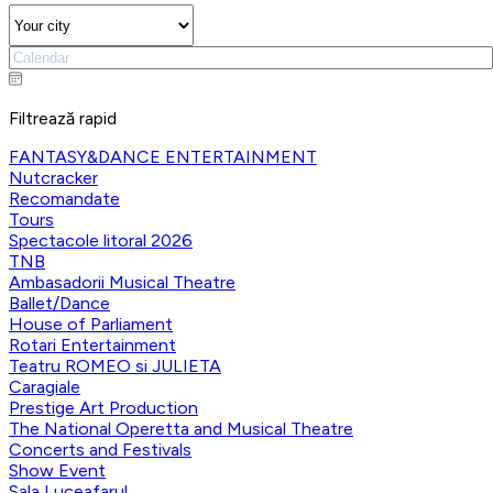
Filtrează rapid
FANTASY&DANCE ENTERTAINMENT
Nutcracker
Recomandate
Tours
Spectacole litoral 2026
TNB
Ambasadorii Musical Theatre
Ballet/Dance
House of Parliament
Rotari Entertainment
Teatru ROMEO si JULIETA
Caragiale
Prestige Art Production
The National Operetta and Musical Theatre
Concerts and Festivals
Show Event
Sala Luceafarul