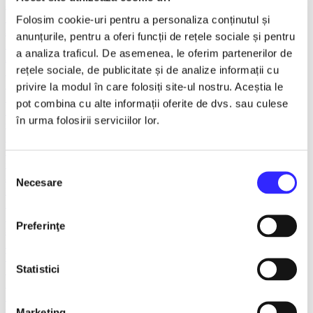
Recomandate
Tours
Folosim cookie-uri pentru a personaliza conținutul și
Spectacole litoral 2026
anunțurile, pentru a oferi funcții de rețele sociale și pentru
TNB
a analiza traficul. De asemenea, le oferim partenerilor de
Ambasadorii Musical Theatre
rețele sociale, de publicitate și de analize informații cu
Ballet/Dance
House of Parliament
privire la modul în care folosiți site-ul nostru. Aceștia le
Rotari Entertainment
pot combina cu alte informații oferite de dvs. sau culese
Teatru ROMEO si JULIETA
în urma folosirii serviciilor lor.
Caragiale
Prestige Art Production
The National Operetta and Musical Theatre
Concerts and Festivals
Selecția
Show Event
Necesare
consimțământului
Sala Luceafarul
The Dalles Hall
Last 10 tickets
Preferinţe
Smart Ticketing Exclusives
The Red Theater
Victory of Art
Statistici
For Kids
Teatrul Maidan
Theater
Concordia Theater Company
Marketing