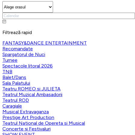
Filtrează rapid
FANTASY&DANCE ENTERTAINMENT
Recomandate
Spargatorul de Nuci
Turnee
Spectacole litoral 2026
TNB
Balet/Dans
Sala Palatului
Teatru ROMEO si JULIETA
Teatrul Muzical Ambasadorii
Teatrul ROD
Caragiale
Musical Extravaganza
Prestige Art Production
Teatrul National de Opereta si Musical
Concerte și Festivaluri
SHOW EVENT