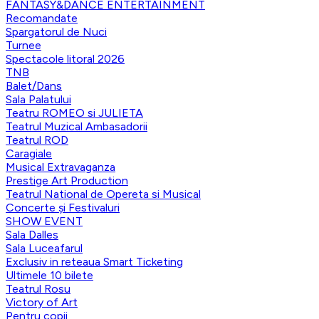
FANTASY&DANCE ENTERTAINMENT
Recomandate
Spargatorul de Nuci
Turnee
Spectacole litoral 2026
TNB
Balet/Dans
Sala Palatului
Teatru ROMEO si JULIETA
Teatrul Muzical Ambasadorii
Teatrul ROD
Caragiale
Musical Extravaganza
Prestige Art Production
Teatrul National de Opereta si Musical
Concerte și Festivaluri
SHOW EVENT
Sala Dalles
Sala Luceafarul
Exclusiv in reteaua Smart Ticketing
Ultimele 10 bilete
Teatrul Rosu
Victory of Art
Pentru copii