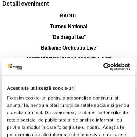
Detalii eveniment
RAOUL
Turneu National
"De dragul tau"
Balkanic Orchestra Live
Teatrul Muzical "Nae Leonard" Galati
23 Noiembrie 2026 ora 19:00
✒️ TURNEUL NAȚIONAL -RAOUL-“DE DRAGUL TĂU”,
Acest site utilizează cookie-uri
alături de BALKANIC ORCHESTRA live
Folosim cookie-uri pentru a personaliza conținutul și
Sunt seri în care muzica nu se ascultă, ci se trăiește.
anunțurile, pentru a oferi funcții de rețele sociale și pentru
Sunt întâlniri în care nu mai contează scena, distanța sau
luminile, ci doar ceea ce se întâmplă între oameni. Acolo
a analiza traficul. De asemenea, le oferim partenerilor de
începe povestea acestui turneu. Pentru că „De dragul tău” nu
rețele sociale, de publicitate și de analize informații cu
este doar un nume, este felul în care Raoul a ales să se
privire la modul în care folosiți site-ul nostru. Aceștia le
apropie din nou de publicul său, simplu, sincer, fără mască,
pot combina cu alte informații oferite de dvs. sau culese
fără grabă.