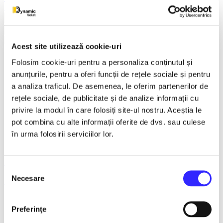
Earlybird
Vezi mai multe
Vezi mai puțin
Acest site utilizează cookie-uri
Micul Print - spectacol
Folosim cookie-uri pentru a personaliza conținutul și
anunțurile, pentru a oferi funcții de rețele sociale și pentru
pentru oameni mari - Brasov
a analiza traficul. De asemenea, le oferim partenerilor de
rețele sociale, de publicitate și de analize informații cu
9 December 2026
privire la modul în care folosiți site-ul nostru. Aceștia le
pot combina cu alte informații oferite de dvs. sau culese
ora 19:00
în urma folosirii serviciilor lor.
Centrul Cultural Reduta , Brasov
Brasov
Selecția
Teatru
Necesare
consimțământului
Teatrul ROD
Detalii eveniment
Preferinţe
Brasov
Teatru
Teatrul ROD