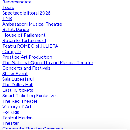
Recomandate
Tours
Spectacole litoral 2026
TNB
Ambasadorii Musical Theatre
Ballet/Dance
House of Parliament
Rotari Entertainment
Teatru ROMEO si JULIETA
Caragiale
Prestige Art Production
The National Operetta and Musical Theatre
Concerts and Festivals
Show Event
Sala Luceafarul
The Dalles Hall
Last 10 tickets
Smart Ticketing Exclusives
The Red Theater
Victory of Art
For Kids
Teatrul Maidan
Theater
Concordia Theater Company