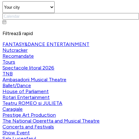
Filtrează rapid
FANTASY&DANCE ENTERTAINMENT
Nutcracker
Recomandate
Tours
Spectacole litoral 2026
TNB
Ambasadorii Musical Theatre
Ballet/Dance
House of Parliament
Rotari Entertainment
Teatru ROMEO si JULIETA
Caragiale
Prestige Art Production
The National Operetta and Musical Theatre
Concerts and Festivals
Show Event
Sala Luceafarul