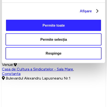
Concerte
Constanta
Afişare
Detalii eveniment
Permite toate
WE DIDN'T MISS THE SUNRISE” – LIVE TOUR&...
Show More
Choose your seats
Permite selecția
Categoria 1 - 140,00 lei
Respinge
Categoria 2 - 130,00 lei
Gray seats are occupied.
Venue
Casa de Cultura a Sindicatelor - Sala Mare
,
Constanta
Bulevardul Alexandru Lapusneanu Nr.1