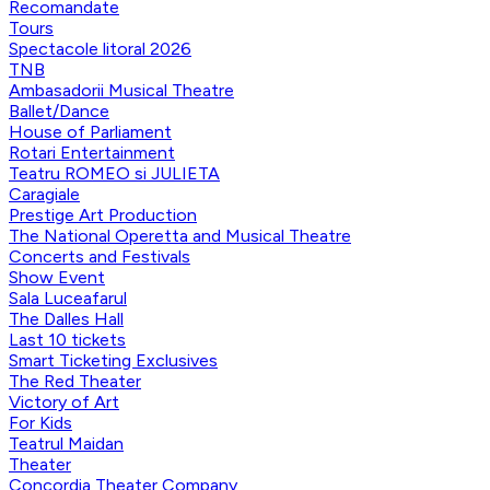
Recomandate
Tours
Spectacole litoral 2026
TNB
Ambasadorii Musical Theatre
Ballet/Dance
House of Parliament
Rotari Entertainment
Teatru ROMEO si JULIETA
Caragiale
Prestige Art Production
The National Operetta and Musical Theatre
Concerts and Festivals
Show Event
Sala Luceafarul
The Dalles Hall
Last 10 tickets
Smart Ticketing Exclusives
The Red Theater
Victory of Art
For Kids
Teatrul Maidan
Theater
Concordia Theater Company