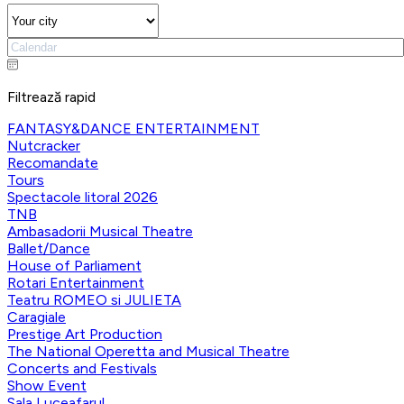
Filtrează rapid
FANTASY&DANCE ENTERTAINMENT
Nutcracker
Recomandate
Tours
Spectacole litoral 2026
TNB
Ambasadorii Musical Theatre
Ballet/Dance
House of Parliament
Rotari Entertainment
Teatru ROMEO si JULIETA
Caragiale
Prestige Art Production
The National Operetta and Musical Theatre
Concerts and Festivals
Show Event
Sala Luceafarul