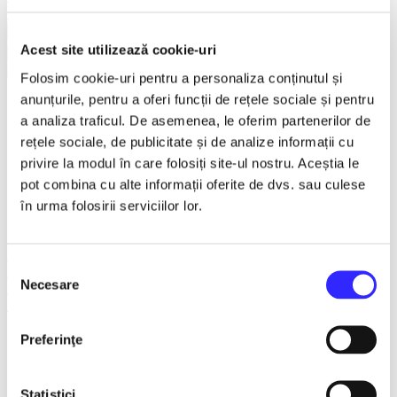
Earlybird
Vezi mai multe
Acest site utilizează cookie-uri
Vezi mai puțin
Folosim cookie-uri pentru a personaliza conținutul și
anunțurile, pentru a oferi funcții de rețele sociale și pentru
RASPUTIN - Galati
a analiza traficul. De asemenea, le oferim partenerilor de
rețele sociale, de publicitate și de analize informații cu
1 Feb - 31 Mar 2027
privire la modul în care folosiți site-ul nostru. Aceștia le
pot combina cu alte informații oferite de dvs. sau culese
ora 19:00
în urma folosirii serviciilor lor.
Teatrul Muzical "Nae Leonard", Galati
Exclusiv reteaua TicketStore.ro Group
Selecția
Galati
Necesare
Teatru
consimțământului
Turnee
Detalii eveniment
Preferinţe
RASPUTIN
Statistici