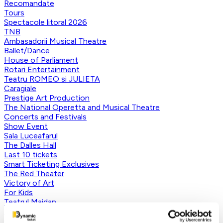
Recomandate
Tours
Spectacole litoral 2026
TNB
Ambasadorii Musical Theatre
Ballet/Dance
House of Parliament
Rotari Entertainment
Teatru ROMEO si JULIETA
Caragiale
Prestige Art Production
The National Operetta and Musical Theatre
Concerts and Festivals
Show Event
Sala Luceafarul
The Dalles Hall
Last 10 tickets
Smart Ticketing Exclusives
The Red Theater
Victory of Art
For Kids
Teatrul Maidan
Theater
Concordia Theater Company