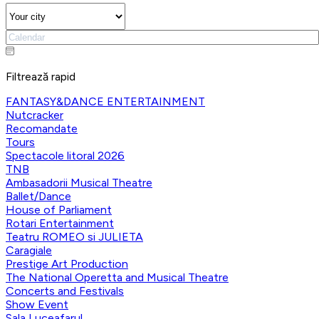
Filtrează rapid
FANTASY&DANCE ENTERTAINMENT
Nutcracker
Recomandate
Tours
Spectacole litoral 2026
TNB
Ambasadorii Musical Theatre
Ballet/Dance
House of Parliament
Rotari Entertainment
Teatru ROMEO si JULIETA
Caragiale
Prestige Art Production
The National Operetta and Musical Theatre
Concerts and Festivals
Show Event
Sala Luceafarul