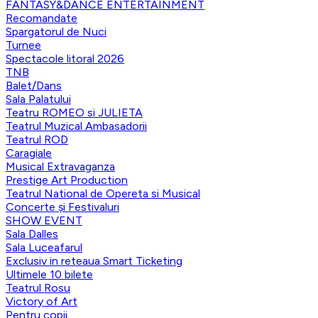
FANTASY&DANCE ENTERTAINMENT
Recomandate
Spargatorul de Nuci
Turnee
Spectacole litoral 2026
TNB
Balet/Dans
Sala Palatului
Teatru ROMEO si JULIETA
Teatrul Muzical Ambasadorii
Teatrul ROD
Caragiale
Musical Extravaganza
Prestige Art Production
Teatrul National de Opereta si Musical
Concerte și Festivaluri
SHOW EVENT
Sala Dalles
Sala Luceafarul
Exclusiv in reteaua Smart Ticketing
Ultimele 10 bilete
Teatrul Rosu
Victory of Art
Pentru copii