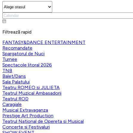
Filtrează rapid
FANTASY&DANCE ENTERTAINMENT
Recomandate
Spargatorul de Nuci
Turnee
Spectacole litoral 2026
TNB
Balet/Dans
Sala Palatului
Teatru ROMEO si JULIETA
Teatrul Muzical Ambasadorii
Teatrul ROD
Caragiale
Musical Extravaganza
Prestige Art Production
Teatrul National de Opereta si Musical
Concerte și Festivaluri
SHOW EVENT