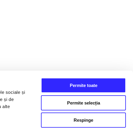
Permite toate
le sociale și
e și de
Permite selecția
u alte
Respinge