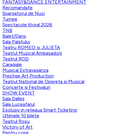
FANTASY&DANCE ENTERTAINMENT
Recomandate
Spargatorul de Nuci
Turnee
Spectacole litoral 2026
TNB
Balet/Dans
Sala Palatului
Teatru ROMEO si JULIETA
Teatrul Muzical Ambasadorii
Teatrul ROD
Caragiale
Musical Extravaganza
Prestige Art Production
Teatrul National de Opereta si Musical
Concerte și Festivaluri
SHOW EVENT
Sala Dalles
Sala Luceafarul
Exclusiv in reteaua Smart Ticketing
Ultimele 10 bilete
Teatrul Rosu
Victory of Art
Pentru copii