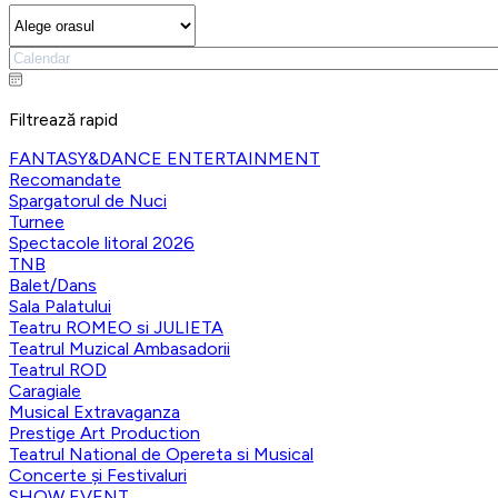
Filtrează rapid
FANTASY&DANCE ENTERTAINMENT
Recomandate
Spargatorul de Nuci
Turnee
Spectacole litoral 2026
TNB
Balet/Dans
Sala Palatului
Teatru ROMEO si JULIETA
Teatrul Muzical Ambasadorii
Teatrul ROD
Caragiale
Musical Extravaganza
Prestige Art Production
Teatrul National de Opereta si Musical
Concerte și Festivaluri
SHOW EVENT