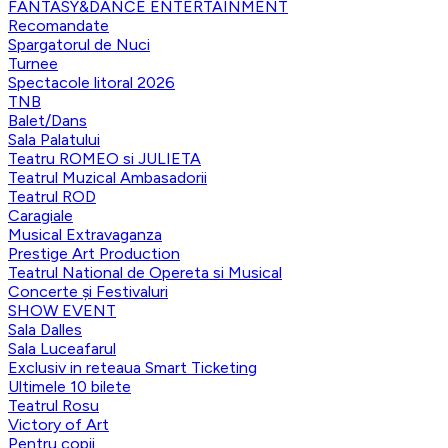
FANTASY&DANCE ENTERTAINMENT
Recomandate
Spargatorul de Nuci
Turnee
Spectacole litoral 2026
TNB
Balet/Dans
Sala Palatului
Teatru ROMEO si JULIETA
Teatrul Muzical Ambasadorii
Teatrul ROD
Caragiale
Musical Extravaganza
Prestige Art Production
Teatrul National de Opereta si Musical
Concerte și Festivaluri
SHOW EVENT
Sala Dalles
Sala Luceafarul
Exclusiv in reteaua Smart Ticketing
Ultimele 10 bilete
Teatrul Rosu
Victory of Art
Pentru copii