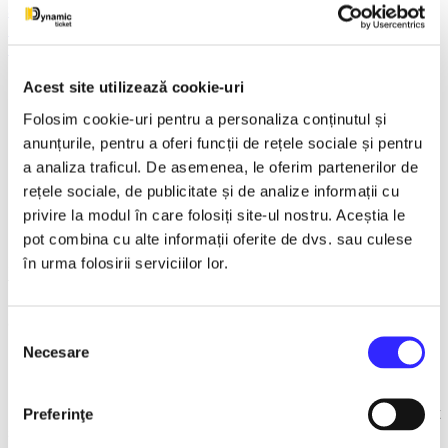
Sala Palatului
Bucuresti
Concerte
Detalii eveniment
Acest site utilizează cookie-uri
Folosim cookie-uri pentru a personaliza conținutul și
Magia unei tradiții care a cucerit România de peste două
anunțurile, pentru a oferi funcții de rețele sociale și pentru
decenii
a analiza traficul. De asemenea, le oferim partenerilor de
ȘTEFAN BĂNICĂ - CONCERT EXTRAORDINAR DE
rețele sociale, de publicitate și de analize informații cu
CRĂCIUN
2026
6 decembrie, ora 19
:
30, Sala Palatului
privire la modul în care folosiți site-ul nostru. Aceștia le
pot combina cu alte informații oferite de dvs. sau culese
În fiecare iarnă,
Concertul Extraordinar de Crăciun
în urma folosirii serviciilor lor.
Ștefan Bănică
este mai mult decât un spectacol: este o
tradiție
care adună oamenii împreună. U
n eveniment unic,
plin de energie, emoție și strălucire, în care muzica live,
atmosfera sărbătorilor și carisma inconfundabilă a lui Stefan
Selecția
Banica se împletesc întro experiență memorabilă.
Necesare
consimțământului
Anul acesta,
concertele de Crăciun Ștefan
Bănică
împlinesc
23 de ani pe scena Sălii Palatului. O
performanță unică a unui artist român,
care a devenit
Preferinţe
simbolul Crăciunului în România.