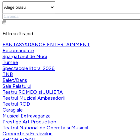
Filtrează rapid
FANTASY&DANCE ENTERTAINMENT
Recomandate
Spargatorul de Nuci
Turnee
Spectacole litoral 2026
TNB
Balet/Dans
Sala Palatului
Teatru ROMEO si JULIETA
Teatrul Muzical Ambasadorii
Teatrul ROD
Caragiale
Musical Extravaganza
Prestige Art Production
Teatrul National de Opereta si Musical
Concerte și Festivaluri
SHOW EVENT