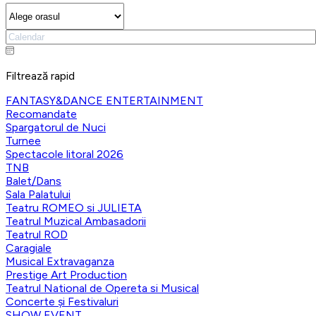
Filtrează rapid
FANTASY&DANCE ENTERTAINMENT
Recomandate
Spargatorul de Nuci
Turnee
Spectacole litoral 2026
TNB
Balet/Dans
Sala Palatului
Teatru ROMEO si JULIETA
Teatrul Muzical Ambasadorii
Teatrul ROD
Caragiale
Musical Extravaganza
Prestige Art Production
Teatrul National de Opereta si Musical
Concerte și Festivaluri
SHOW EVENT