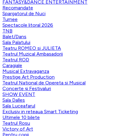
FANTASY&DANCE ENTERTAINMENT
Recomandate
Spargatorul de Nuci
Turnee
Spectacole litoral 2026
TNB
Balet/Dans
Sala Palatului
Teatru ROMEO si JULIETA
Teatrul Muzical Ambasadorii
Teatrul ROD
Caragiale
Musical Extravaganza
Prestige Art Production
Teatrul National de Opereta si Musical
Concerte și Festivaluri
SHOW EVENT
Sala Dalles
Sala Luceafarul
Exclusiv in reteaua Smart Ticketing
Ultimele 10 bilete
Teatrul Rosu
Victory of Art
Pentru copii