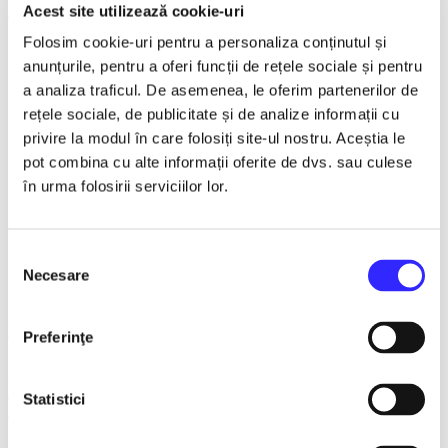
Timisoara
Acest site utilizează cookie-uri
Folosim cookie-uri pentru a personaliza conținutul și
Detalii eveniment
anunțurile, pentru a oferi funcții de rețele sociale și pentru
Te astept sa vii in gara mica
a analiza traficul. De asemenea, le oferim partenerilor de
rețele sociale, de publicitate și de analize informații cu
Spectacol Extraordinar
privire la modul în care folosiți site-ul nostru. Aceștia le
Mirabela Dauer & Gabriel Dorobantu
pot combina cu alte informații oferite de dvs. sau culese
în urma folosirii serviciilor lor.
Sala Capitol Timisoara
25 Noiembrie 2026 ora 19:00
Selecția
Un spectacol de suflet, plin de emoție și nostalgie, îi aduce
Necesare
consimțământului
pe aceeași scenă pe doi dintre cei mai îndrăgiți artiști ai
muzicii românești: Mirabela Dauer și Gabriel Dorobanțu.
Cu o carieră impresionantă și șlagăre care au trecut testul
Preferinţe
timpului, cei doi artiști vă invită într-o călătorie muzicală de
neuitat, în care fiecare melodie spune o poveste. Veți retrăi
emoții autentice pe acordurile unor piese celebre, fredonate
de generații întregi, într-o atmosferă caldă, elegantă și plină
Statistici
de sensibilitate.
Spectacolul promite momente speciale, interpretări live de