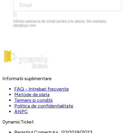
Introdu adresa ta de email pentru a te abona. De exemplu
abc@xyz.com
Informatii suplimentare
FAQ - Intrebari frecvente
Metode de plata
Termeni si conditii
Politica de confidentialitate
ANPC
DynamicTicket
Registrul Comertului:
J23/1019/2023