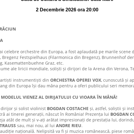
2 Decembrie 2026 ora 20:00
ĂCIUN
PA
ai celebre orchestre din Europa, a fost aplaudată pe marile scene 
z), Bregenz Festspielhaus (Filarmonica din Bregenz), Brunnenhof d
rg, Kasemattenbuehne Graz, etc.
e ale liricii mondiale, soliști și dirijori de la Arena din Verona, 
artiști instrumentiști din
ORCHESTRA OPEREI VOX
, cunoscută și ap
rang din Europa își dau mâna pentru a oferi publicului seri memora
ODELUL VIENEZ AL DIRIJATULUI CU VIOARA ÎN MÂNĂ!
ijor și solist violinist
BOGDAN COSTACHE
și, astfel, soliștii și i
ră ai tinerei generații, născut în România! Prezența lui
BOGDAN C
a atât de mult și v-ați arătat impresionați de prestația lui, dorindu
TRAUSS
sau, mai nou, al lui
ANDRE RIEU
.
udiție națională. Nelipsită va fi și muzica românească, piese româ