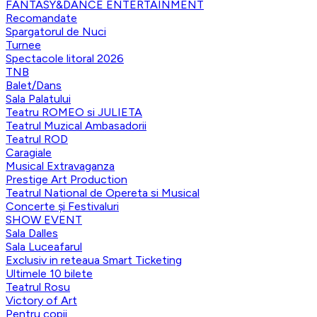
FANTASY&DANCE ENTERTAINMENT
Recomandate
Spargatorul de Nuci
Turnee
Spectacole litoral 2026
TNB
Balet/Dans
Sala Palatului
Teatru ROMEO si JULIETA
Teatrul Muzical Ambasadorii
Teatrul ROD
Caragiale
Musical Extravaganza
Prestige Art Production
Teatrul National de Opereta si Musical
Concerte și Festivaluri
SHOW EVENT
Sala Dalles
Sala Luceafarul
Exclusiv in reteaua Smart Ticketing
Ultimele 10 bilete
Teatrul Rosu
Victory of Art
Pentru copii