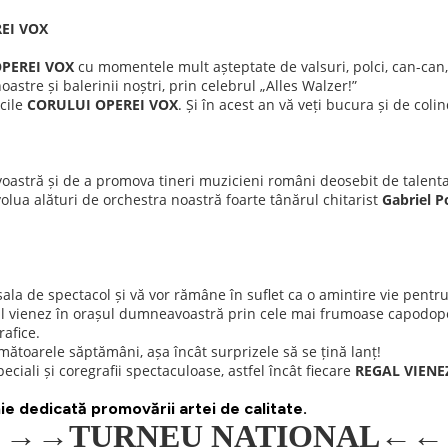
EI VOX
PEREI VOX
cu momentele mult așteptate de valsuri, polci, can-can,
 noastre și balerinii noștri, prin celebrul „Alles Walzer!”
cile
CORULUI OPEREI VOX
. Și în acest an vă veți bucura și de col
ă și de a promova tineri muzicieni români deosebit de talentați, 
olua alături de orchestra noastră foarte tânărul chitarist
Gabriel 
sala de spectacol și vă vor rămâne în suflet ca o amintire vie pent
tul vienez în orașul dumneavoastră prin cele mai frumoase capodop
rafice.
 următoarele săptămâni, așa încât surprizele să se țină lanț!
ciali și coregrafii spectaculoase, astfel încât fiecare
REGAL VIENE
e dedicată promovării artei de calitate.
→→→
TURNEU NATIONAL←