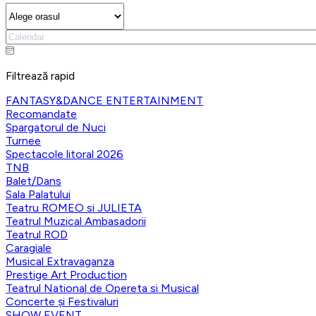
Filtrează rapid
FANTASY&DANCE ENTERTAINMENT
Recomandate
Spargatorul de Nuci
Turnee
Spectacole litoral 2026
TNB
Balet/Dans
Sala Palatului
Teatru ROMEO si JULIETA
Teatrul Muzical Ambasadorii
Teatrul ROD
Caragiale
Musical Extravaganza
Prestige Art Production
Teatrul National de Opereta si Musical
Concerte și Festivaluri
SHOW EVENT