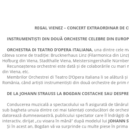
REGAL VIENEZ – CONCERT EXTRAORDINAR DE CR
INSTRUMENTIȘTI DIN DOUĂ ORCHESTRE CELEBRE DIN EURO
ORCHESTRA DI TEATRO D’OPERA ITALIANA,
una dintre cele m
câteva scene de tradiție: Brucknerhaus Linz (Filarmonica din Lin
Hofburg din Viena, Stadthalle Viena, Meistersingershalle Nürnbe
Recunoașterea orchestrei este dată și de colaborările cu mari num
din Viena, etc.
Membrilor Orchestrei di Teatro D’Opera Italiana li se alătură și 
România, când artiști instrumentiști din două orchestre de prim 
DE LA JOHANN STRAUSS LA BOGDAN COSTACHE SAU DESPRE M
Conducerea muzicală a spectacolului va fi asigurată de tânărul dir
sub bagheta unuia dintre cei mai talentați conducători de orchest
datorează dumneavoastră, publicului spectator care îl îndrăgiți dej
interactiv, dirijat „cu vioara în mână” după modelul lui
JOHANN S
Și în acest an, Bogdan vă va surprinde cu multe piese în prima a