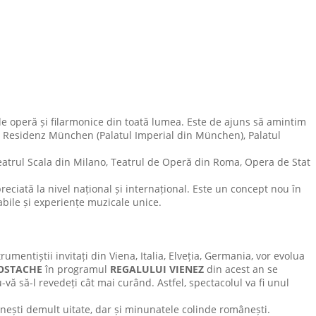
de operă și filarmonice din toată lumea. Este de ajuns să amintim
er Residenz München (Palatul Imperial din München), Palatul
Teatrul Scala din Milano, Teatrul de Operă din Roma, Opera de Stat
reciată la nivel național și internațional. Este un concept nou în
bile și experiențe muzicale unice.
nstrumentiștii invitați din Viena, Italia, Elveția, Germania, vor evolua
OSTACHE
în programul
REGALULUI VIENEZ
din acest an se
-vă să-l revedeți cât mai curând. Astfel, spectacolul va fi unul
nești demult uitate, dar și minunatele colinde românești.