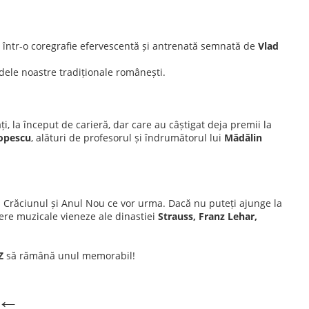
 într-o coregrafie efervescentă și antrenată semnată de
Vlad
indele noastre tradiționale românești.
la început de carieră, dar care au câștigat deja premii la
Popescu
, alături de profesorul și îndrumătorul lui
Mădălin
ru Crăciunul și Anul Nou ce vor urma. Dacă nu puteți ajunge la
ere muzicale vieneze ale dinastiei
Strauss, Franz Lehar,
Z
să rămână unul memorabil!
←←