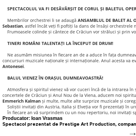
SPECTACOLUL VA FI DESĂVÂRȘIT DE CORUL ȘI BALETUL OPER
Membrilor orchestrei li se adaugă
ANSAMBLUL DE BALET AL O
Sebastian
, astfel încât veți fi poftiți la dans de însăși orchestrele
Frumoasele colinde și cântece de Crăciun vor străluci și prin vo
TINERI ROMÂNI TALENTAȚI LA ÎNCEPUT DE DRUM!
Ne asumăm misiunea în fiecare an de a aduce în fața dumneavoastr
concursuri muzicale naționale și internaționale. Anul acesta va ev
Antonesei
.
BALUL VIENEZ ÎN ORAȘUL DUMNEAVOASTRĂ!
Atmosfera și spiritul vienez vă vor cuceri încă de la intrarea în 
concertele de Crăciun și Anul Nou de la Viena, aducem noi spiri
Emmerich Kalman
și multe, multe alte surprize muzicale și coreg
Soliștii invitați din Austria, Italia și Elveția vor fi prezentați în
În fiecare an vă surprindem cu un nou repertoriu, noi invitați spe
Producator: Ioan Vrasmas
Spectacol prezentat de Prestige Art Production, compani