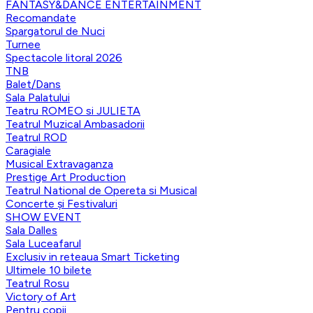
FANTASY&DANCE ENTERTAINMENT
Recomandate
Spargatorul de Nuci
Turnee
Spectacole litoral 2026
TNB
Balet/Dans
Sala Palatului
Teatru ROMEO si JULIETA
Teatrul Muzical Ambasadorii
Teatrul ROD
Caragiale
Musical Extravaganza
Prestige Art Production
Teatrul National de Opereta si Musical
Concerte și Festivaluri
SHOW EVENT
Sala Dalles
Sala Luceafarul
Exclusiv in reteaua Smart Ticketing
Ultimele 10 bilete
Teatrul Rosu
Victory of Art
Pentru copii