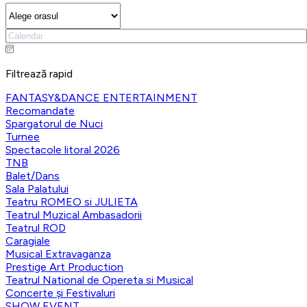
Filtrează rapid
FANTASY&DANCE ENTERTAINMENT
Recomandate
Spargatorul de Nuci
Turnee
Spectacole litoral 2026
TNB
Balet/Dans
Sala Palatului
Teatru ROMEO si JULIETA
Teatrul Muzical Ambasadorii
Teatrul ROD
Caragiale
Musical Extravaganza
Prestige Art Production
Teatrul National de Opereta si Musical
Concerte și Festivaluri
SHOW EVENT