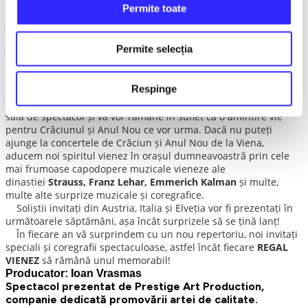
Permite toate
deja premii la concursuri muzicale naționale și internaționale.
Anul acesta va evolua alături de orchestra noastră foarte
tânărul chitarist
Gabriel Popescu
, alături de profesorul și
Permite selecția
îndrumătorul lui
Mădălin Antonesei
.
BALUL VIENEZ ÎN ORAȘUL DUMNEAVOASTRĂ!
Respinge
Atmosfera și spiritul vienez vă vor cuceri încă de la intrarea în
sala de spectacol și vă vor rămâne în suflet ca o amintire vie
pentru Crăciunul și Anul Nou ce vor urma. Dacă nu puteți
ajunge la concertele de Crăciun și Anul Nou de la Viena,
aducem noi spiritul vienez în orașul dumneavoastră prin cele
mai frumoase capodopere muzicale vieneze ale
dinastiei
Strauss, Franz Lehar, Emmerich Kalman
și multe,
multe alte surprize muzicale și coregrafice.
Soliștii invitați din Austria, Italia și Elveția vor fi prezentați în
următoarele săptămâni, așa încât surprizele să se țină lanț!
În fiecare an vă surprindem cu un nou repertoriu, noi invitați
speciali și coregrafii spectaculoase, astfel încât fiecare
REGAL
VIENEZ
să rămână unul memorabil!
Producator: Ioan Vrasmas
Spectacol prezentat de Prestige Art Production,
companie dedicată promovării artei de calitate.