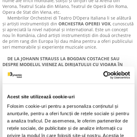
nume ale liricii mondiale, soliști și dirijori de la Arena din
Verona, Teatrul Scala din Milano, Teatrul de Operă din Roma,
Opera de Stat din Viena, etc.
Membrilor Orchestrei di Teatro D’Opera Italiana li se alătură
și artiști instrumentiști din
ORCHESTRA OPEREI VOX
, cunoscută
și apreciată la nivel național și internațional. Este un concept
nou în România, când artiști instrumentiști din două orchestre
de prim rang din Europa își dau mâna pentru a oferi publicului
seri memorabile și experiențe muzicale unice.
DE LA JOHANN STRAUSS LA BOGDAN COSTACHE SAU
DESPRE MODELUL VIENEZ AL DIRIJATULUI CU VIOARA ÎN
MÂNĂ!
Conducerea muzicală a spectacolului va fi asigurată de
tânărul dirijor și solist violinist
BOGDAN COSTACHE
și, astfel,
soliștii și instrumentiștii invitați din Viena, Italia, Elveția,
Acest site utilizează cookie-uri
Germania, vor evolua sub bagheta unuia dintre cei mai talentați
conducători de orchestră ai tinerei generații, născut în
Folosim cookie-uri pentru a personaliza conținutul și
România! Prezența lui
BOGDAN COSTACHE
în
anunțurile, pentru a oferi funcții de rețele sociale și pentru
programul
REGALULUI VIENEZ
din acest an se datorează
a analiza traficul. De asemenea, le oferim partenerilor de
dumneavoastră, publicului spectator care îl îndrăgiți deja atât
de mult și v-ați arătat impresionați de prestația lui, dorindu-vă
rețele sociale, de publicitate și de analize informații cu
să-l revedeți cât mai curând. Astfel, spectacolul va fi unul
privire la modul în care folosiți site-ul nostru. Aceștia le