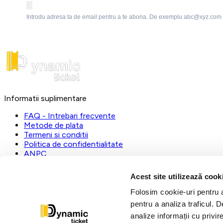
Introdu adresa ta de email pentru a te abona. De exemplu abc@xyz.com
Informatii suplimentare
FAQ - Intrebari frecvente
Metode de plata
Termeni si conditii
Politica de confidentialitate
ANPC
DynamicTicket
Acest site utilizează cook
Registrul Comertului:
J23/1019/2023
Folosim cookie-uri pentru a 
CUI:
31112535
pentru a analiza traficul. 
L-V:
09:00 - 17:00
analize informații cu privir
dynamic@ticketstore.ro