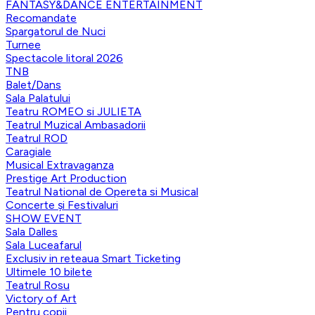
FANTASY&DANCE ENTERTAINMENT
Recomandate
Spargatorul de Nuci
Turnee
Spectacole litoral 2026
TNB
Balet/Dans
Sala Palatului
Teatru ROMEO si JULIETA
Teatrul Muzical Ambasadorii
Teatrul ROD
Caragiale
Musical Extravaganza
Prestige Art Production
Teatrul National de Opereta si Musical
Concerte și Festivaluri
SHOW EVENT
Sala Dalles
Sala Luceafarul
Exclusiv in reteaua Smart Ticketing
Ultimele 10 bilete
Teatrul Rosu
Victory of Art
Pentru copii