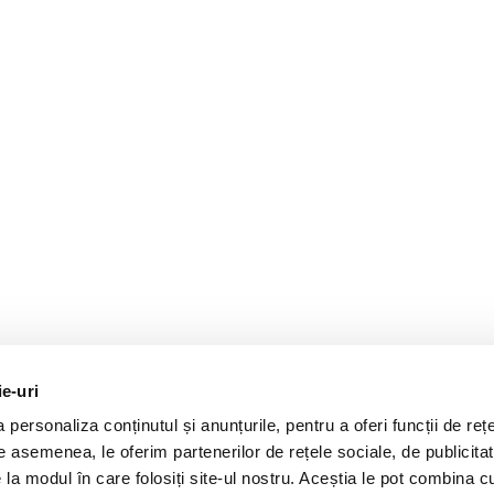
ie-uri
personaliza conținutul și anunțurile, pentru a oferi funcții de rețe
De asemenea, le oferim partenerilor de rețele sociale, de publicitat
e la modul în care folosiți site-ul nostru. Aceștia le pot combina c