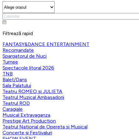
Filtrează rapid
FANTASY&DANCE ENTERTAINMENT
Recomandate
Spargatorul de Nuci
Turnee
Spectacole litoral 2026
TNB
Balet/Dans
Sala Palatului
Teatru ROMEO si JULIETA
Teatrul Muzical Ambasadorii
Teatrul ROD
Caragiale
Musical Extravaganza
Prestige Art Production
Teatrul National de Opereta si Musical
Concerte și Festivaluri
SHOW EVENT