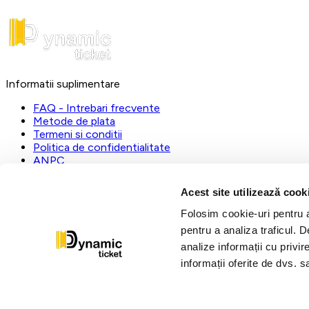
Informatii suplimentare
FAQ - Intrebari frecvente
Metode de plata
Termeni si conditii
Politica de confidentialitate
ANPC
DynamicTicket
Acest site utilizează cook
Registrul Comertului:
J23/1019/2023
Folosim cookie-uri pentru a 
CUI:
31112535
pentru a analiza traficul. 
L-V:
09:00 - 17:00
analize informații cu privir
dynamic@ticketstore.ro
informații oferite de dvs. sa
Urmariti-ne pe