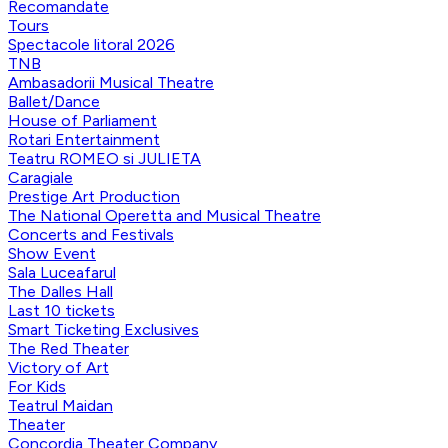
Recomandate
Tours
Spectacole litoral 2026
TNB
Ambasadorii Musical Theatre
Ballet/Dance
House of Parliament
Rotari Entertainment
Teatru ROMEO si JULIETA
Caragiale
Prestige Art Production
The National Operetta and Musical Theatre
Concerts and Festivals
Show Event
Sala Luceafarul
The Dalles Hall
Last 10 tickets
Smart Ticketing Exclusives
The Red Theater
Victory of Art
For Kids
Teatrul Maidan
Theater
Concordia Theater Company