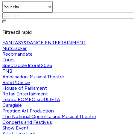
Filtrează rapid
FANTASY&DANCE ENTERTAINMENT
Nutcracker
Recomandate
Tours
Spectacole litoral 2026
TNB
Ambasadorii Musical Theatre
Ballet/Dance
House of Parliament
Rotari Entertainment
Teatru ROMEO si JULIETA
Caragiale
Prestige Art Production
The National Operetta and Musical Theatre
Concerts and Festivals
Show Event
Sala Luceafarul