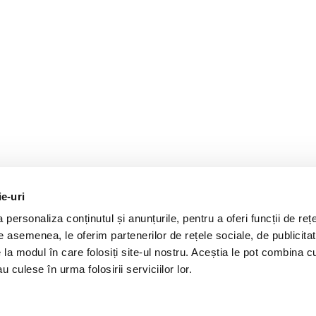
ie-uri
personaliza conținutul și anunțurile, pentru a oferi funcții de rețe
De asemenea, le oferim partenerilor de rețele sociale, de publicitat
e la modul în care folosiți site-ul nostru. Aceștia le pot combina c
u culese în urma folosirii serviciilor lor.