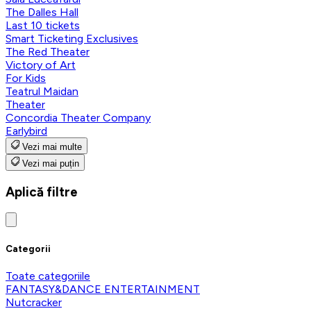
The Dalles Hall
Last 10 tickets
Smart Ticketing Exclusives
The Red Theater
Victory of Art
For Kids
Teatrul Maidan
Theater
Concordia Theater Company
Earlybird
Vezi mai multe
Vezi mai puțin
Aplică filtre
Categorii
Toate categoriile
FANTASY&DANCE ENTERTAINMENT
Nutcracker